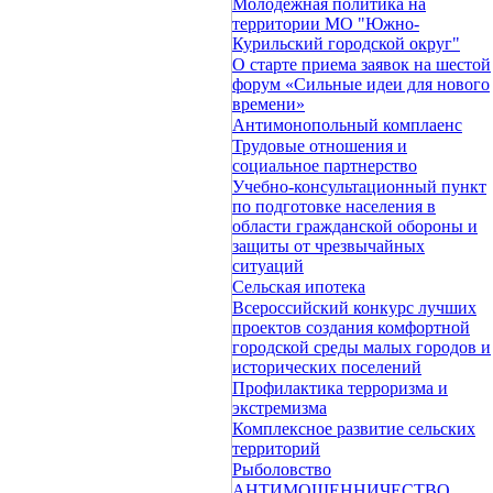
Молодежная политика на
территории МО "Южно-
Курильский городской округ"
О старте приема заявок на шестой
форум «Сильные идеи для нового
времени»
Антимонопольный комплаенс
Трудовые отношения и
социальное партнерство
Учебно-консультационный пункт
по подготовке населения в
области гражданской обороны и
защиты от чрезвычайных
ситуаций
Сельская ипотека
Всероссийский конкурс лучших
проектов создания комфортной
городской среды малых городов и
исторических поселений
Профилактика терроризма и
экстремизма
Комплексное развитие сельских
территорий
Рыболовство
АНТИМОШЕННИЧЕСТВО