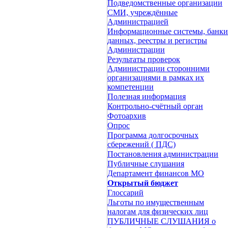
Подведомственные организации
СМИ, учреждённые
Администрацией
Информационные системы, банки
данных, реестры и регистры
Администрации
Результаты проверок
Администрации сторонними
организациями в рамках их
компетенции
Полезная информация
Контрольно-счётный орган
Фотоархив
Опрос
Программа долгосрочных
сбережений ( ПДС)
Постановления администрации
Публичные слушания
Департамент финансов МО
Открытый бюджет
Глоссарий
Льготы по имущественным
налогам для физических лиц
ПУБЛИЧНЫЕ СЛУШАНИЯ о