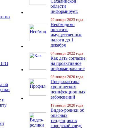
Сахалинской
области
информирует:
ти по
29 января 2025 года
Необходимо
оплатить
имущественные
налоги до 1
декабря
04 января 2022 года
Как дать согласие
на проактивное
ОГО
информирование
03 января 2020 года
Профилактика
а об
хронических
ценки
неинфекционных
заболеваний
е и
екту
19 января 2020 года
Видео-ролики об
опасных
тенденциях в
ки
городской среде