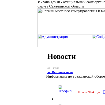
sakhalin.gov.ru
-
официальный сайт органо
округа Сахалинской области
Новости
от
года
←
←
Все новости
Информация по гражданской оборо
|
П
03 мая 2024 года