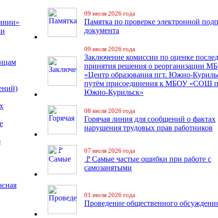
09 июля 2026 года
Памятка по проверке электронной под
линии»
документа
ки
09 июля 2026 года
Заключение комиссии по оценке после
лицам
принятия решения о реорганизации М
«Центр образования пгт. Южно-Куриль
путём присоединения к МБОУ «СОШ п
ений)
Южно-Курильск»
х
08 июля 2026 года
Горячая линия для сообщений о фактах
е
нарушения трудовых прав работников
з
07 июля 2026 года
🚩Самые частые ошибки при работе с
самозанятыми
асная
01 июля 2026 года
Проведение общественного обсуждени