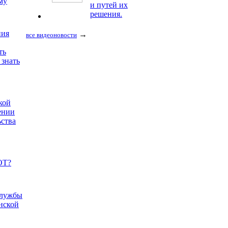
му
и путей их
решения.
ния
→
все видеоновости
ть
 знать
кой
ении
ьства
ОТ?
службы
нской