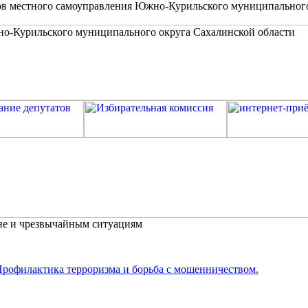
в местного самоуправления Южно-Курильского муниципальног
не и чрезвычайным ситуациям
рофилактика терроризма и борьба с мошенничеством.