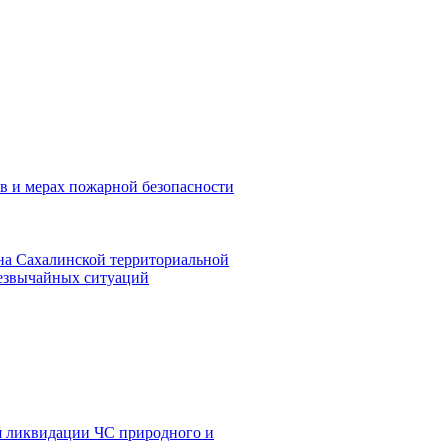
в и мерах пожарной безопасности
на Сахалинской территориальной
резвычайных ситуаций
я ликвидации ЧС природного и