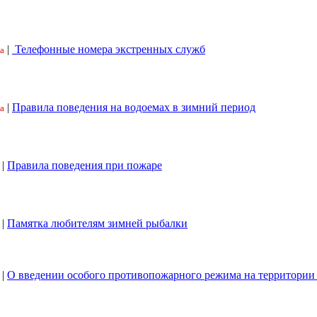
|
Телефонные номера экстренных служб
а
|
Правила поведения на водоемах в зимний период
а
|
Правила поведения при пожаре
|
Памятка любителям зимней рыбалки
|
О введении особого противопожарного режима на территори