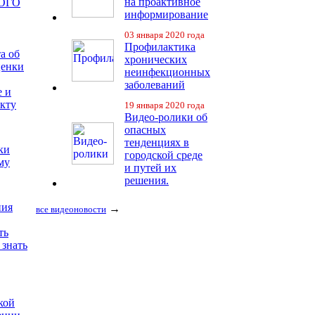
на проактивное
ОГО
информирование
03 января 2020 года
Профилактика
а об
хронических
ценки
неинфекционных
заболеваний
е и
екту
19 января 2020 года
Видео-ролики об
опасных
тенденциях в
ки
городской среде
му
и путей их
решения.
ния
→
все видеоновости
ть
 знать
кой