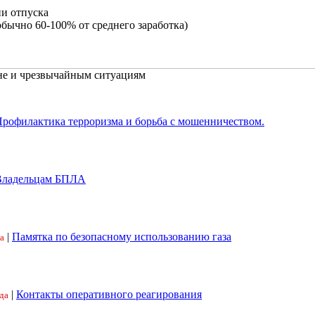
ни отпуска
обычно 60-100% от среднего заработка)
не и чрезвычайным ситуациям
рофилактика терроризма и борьба с мошенничеством.
Владельцам БПЛА
|
Памятка по безопасному использованию газа
а
|
Контакты оперативного реагирования
да