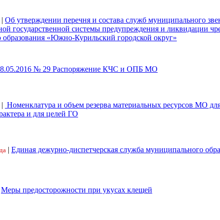
|
Об утверждении перечня и состава служб муниципального зве
ной государственной системы предупреждения и ликвидации ч
 образования «Южно-Курильский городской округ»
18.05.2016 № 29 Распоряжение КЧС и ОПБ МО
|
Номенклатура и объем резерва материальных ресурсов МО дл
рактера и для целей ГО
|
Единая дежурно-диспетчерская служба муниципального обр
да
|
Меры предосторожности при укусах клещей