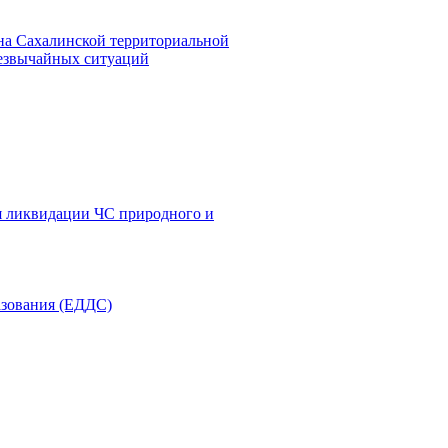
на Сахалинской территориальной
резвычайных ситуаций
я ликвидации ЧС природного и
азования (ЕДДС)