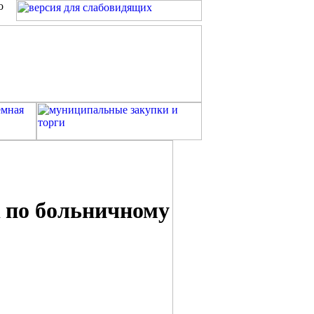
о
 по больничному