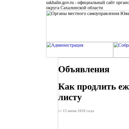
sakhalin.gov.ru
-
официальный сайт органо
округа Сахалинской области
Объявления
Как продлить е
листу
от
15 июня 2026 года