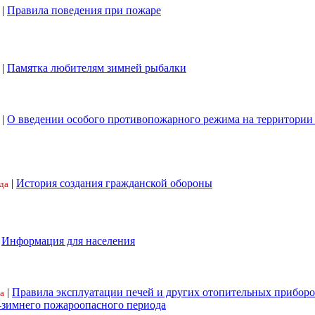
|
Правила поведения при пожаре
|
Памятка любителям зимней рыбалки
|
О введении особого противопожарного режима на территори
|
История создания гражданской обороны
да
|
Информация для населения
|
Правила эксплуатации печей и других отопительных приборо
а
-зимнего пожароопасного периода