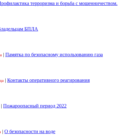
рофилактика терроризма и борьба с мошенничеством.
Владельцам БПЛА
|
Памятка по безопасному использованию газа
а
|
Контакты оперативного реагирования
да
|
Пожароопасный период 2022
|
О безопасности на воде
а