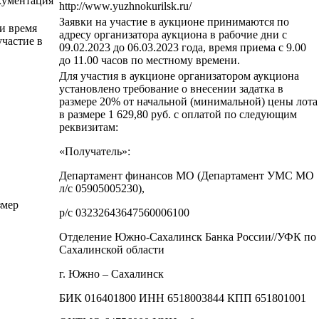
кументация
http://www.yuzhnokurilsk.ru/
Заявки на участие в аукционе принимаются по
 и время
адресу организатора аукциона в рабочие дни с
участие в
09.02.2023 до 06.03.2023 года, время приема с 9.00
до 11.00 часов по местному времени.
Для участия в аукционе организатором аукциона
установлено требование о внесении задатка в
размере 20% от начальной (минимальной) цены лота
в размере 1 629,80 руб. с оплатой по следующим
реквизитам:
«Получатель»:
Департамент финансов МО (Департамент УМС МО
л/с 05905005230),
змер
р/с 03232643647560006100
Отделение Южно-Сахалинск Банка России//УФК по
Сахалинской области
г. Южно – Сахалинск
БИК 016401800 ИНН 6518003844 КПП 651801001