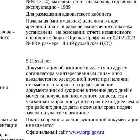
№№ 13,14); материал стен - шлакоблок; год ввода в
эксплуатацию - 1989
Для размещения адвокатского кабинета
Начальная (минимальная) цена лота в виде
арендной платы в размере ежемесячного платежа
овора –
установлена на основании отчета независимого
чного
оценочного бюро «Оценка-Проффи» от 02.02.2023
№ 88 в размере -
8 149 рублей (без НДС)
5 (Пять) лет
Документация об аукционе выдается по адресу
организатора заинтересованным лицам либо
высылается по электронной почте при наличии
письменного запроса на предоставление
ения
документации об аукционе в течение двух дней с
момента получения письменного запроса, если
указанный запрос поступил в срок не позднее чем за
три рабочих дня до даты окончания срока подачи
заявок на участие в аукционе
платы за
Плата за предоставление аукционной документации
ментации
не взимается
Официальный сайт
www.torgi.gov.ru
, на