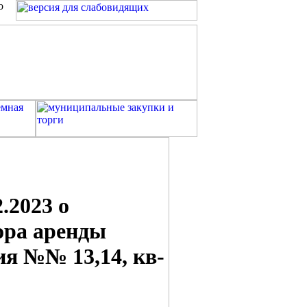
о
.2023 о
ора аренды
я №№ 13,14, кв-