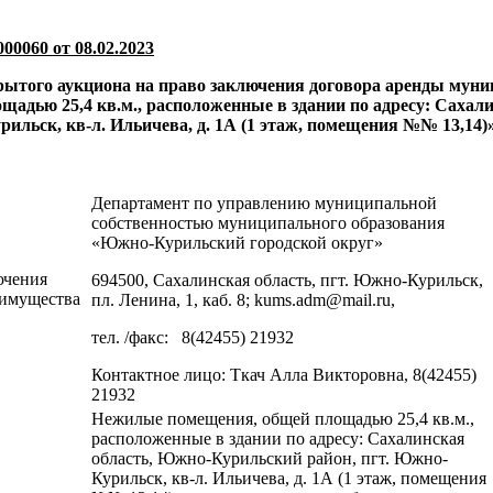
00060 от 08.02.2023
крытого аукциона на право заключения договора аренды мун
адью 25,4 кв.м., расположенные в здании по адресу: Сахал
ильск, кв-л. Ильичева, д. 1А (1 этаж, помещения №№ 13,14)
Департамент по управлению муниципальной
собственностью муниципального образования
«Южно-Курильский городской округ»
ючения
694500, Сахалинская область, пгт. Южно-Курильск,
 имущества
пл. Ленина, 1, каб. 8; kums.adm@mail.ru,
тел. /факс: 8(42455) 21932
Контактное лицо: Ткач Алла Викторовна, 8(42455)
21932
Нежилые помещения, общей площадью 25,4 кв.м.,
расположенные в здании по адресу: Сахалинская
область, Южно-Курильский район, пгт. Южно-
Курильск, кв-л. Ильичева, д. 1А (1 этаж, помещения