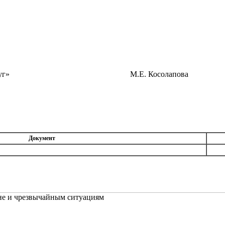
родской округ» М.Е. Косолапова
Документ
не и чрезвычайным ситуациям