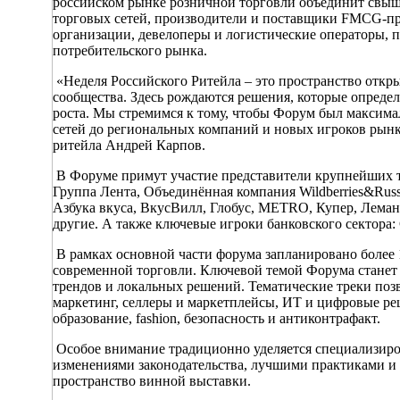
российском рынке розничной торговли объединит свыше
торговых сетей, производители и поставщики FMCG-пр
организации, девелоперы и логистические операторы, п
потребительского рынка.
«Неделя Российского Ритейла – это пространство открыт
сообщества. Здесь рождаются решения, которые опреде
роста. Мы стремимся к тому, чтобы Форум был максима
сетей до региональных компаний и новых игроков рынк
ритейла Андрей Карпов.
В Форуме примут участие представители крупнейших то
Группа Лента, Объединённая компания Wildberries&Russ
Азбука вкуса, ВкусВилл, Глобус, METRO, Купер, Леман
другие. А также ключевые игроки банковского сектора:
В рамках основной части форума запланировано боле
современной торговли. Ключевой темой Форума станет 
трендов и локальных решений. Тематические треки позв
маркетинг, селлеры и маркетплейсы, ИТ и цифровые реш
образование, fashion, безопасность и антиконтрафакт.
Особое внимание традиционно уделяется специализиров
изменениями законодательства, лучшими практиками и
пространство винной выставки.