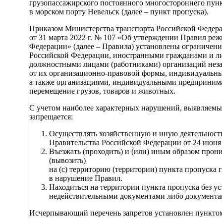
грузопассажирского постоянного многостороннего пун
в морском порту Невельск (далее – пункт пропуска).
Приказом Министерства транспорта Российской Федер
от 31 марта 2022 г. № 107 «Об утверждении Правил ре
Федерации» (далее – Правила) установлены ограничени
Российской Федерации, иностранными гражданами и ли
должностными лицами (работниками) организаций нез
от их организационно-правовой формы, индивидуальны
а также организациями, индивидуальными предпринима
перемещение грузов, товаров и животных.
С учетом наиболее характерных нарушений, выявляемы
запрещается:
Осуществлять хозяйственную и иную деятельност
Правительства Российской Федерации от 24 июня 2
Въезжать (проходить) и (или) иным образом прони
(вывозить)
на (с) территорию (территории) пункта пропуска 
в нарушение Правил.
Находиться на территории пункта пропуска без 
недействительными документами либо документами
Исчерпывающий перечень запретов установлен пунктом