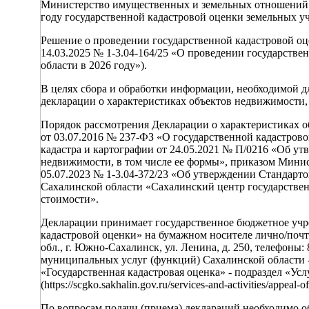
Министерство имущественных и земельных отношений С
году государственной кадастровой оценки земельных у
Решение о проведении государственной кадастровой оце
14.03.2025 № 1-3.04-164/25 «О проведении государстве
области в 2026 году»).
В целях сбора и обработки информации, необходимой д
декларации о характеристиках объектов недвижимости,
Порядок рассмотрения Декларации о характеристиках о
от 03.07.2016 № 237-ФЗ «О государственной кадастров
кадастра и картографии от 24.05.2021 № П/0216 «Об ут
недвижимости, в том числе ее формы», приказом Мини
05.07.2023 № 1-3.04-372/23 «Об утверждении Стандарт
Сахалинской области «Сахалинский центр государствен
стоимости».
Декларации принимает государственное бюджетное учр
кадастровой оценки» на бумажном носителе лично/почт
обл., г. Южно-Сахалинск, ул. Ленина, д. 250, телефоны:
муниципальных услуг (функций) Сахалинской области 
«Государственная кадастровая оценка» - подраздел «Ус
(https://scgko.sakhalin.gov.ru/services-and-activities/appeal-of
По вопросам подачи (приема) деклараций необходимо обра