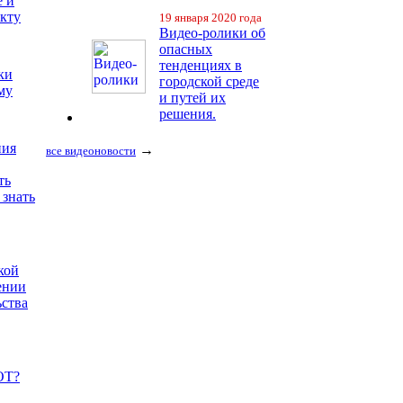
е и
екту
19 января 2020 года
Видео-ролики об
опасных
тенденциях в
ки
городской среде
му
и путей их
решения.
ния
→
все видеоновости
ть
 знать
кой
ении
ьства
ОТ?