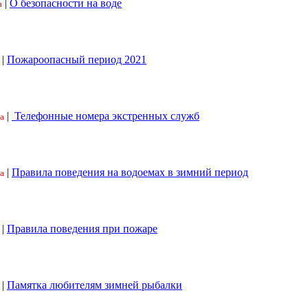
|
О безопасности на воде
а
|
Пожароопасный период 2021
|
Телефонные номера экстренных служб
а
|
Правила поведения на водоемах в зимний период
а
|
Правила поведения при пожаре
|
Памятка любителям зимней рыбалки