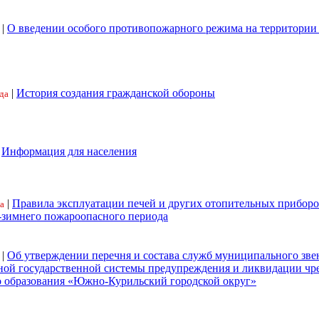
|
О введении особого противопожарного режима на территори
|
История создания гражданской обороны
да
|
Информация для населения
|
Правила эксплуатации печей и других отопительных приборо
а
-зимнего пожароопасного периода
|
Об утверждении перечня и состава служб муниципального зве
ной государственной системы предупреждения и ликвидации ч
 образования «Южно-Курильский городской округ»