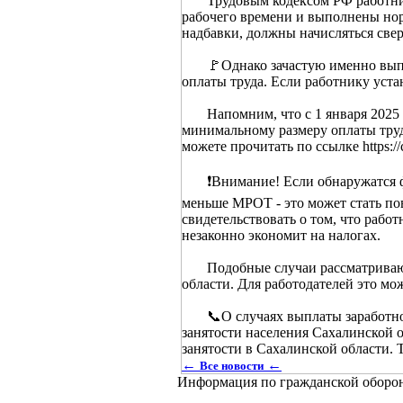
Трудовым кодексом РФ работнику 
рабочего времени и выполнены но
надбавки, должны начисляться све
🚩Однако зачастую именно выполн
оплаты труда. Если работнику уста
Напомним, что с 1 января 2025 го
минимальному размеру оплаты тру
можете прочитать по ссылке https://
❗Внимание! Если обнаружатся факт
меньше МРОТ - это может стать п
свидетельствовать о том, что рабо
незаконно экономит на налогах.
Подобные случаи рассматриваютс
области. Для работодателей это мо
📞О случаях выплаты заработной 
занятости населения Сахалинской
занятости в Сахалинской области. Т
←
←
Все новости
Информация по гражданской оборо