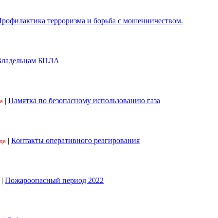
рофилактика терроризма и борьба с мошенничеством.
Владельцам БПЛА
|
Памятка по безопасному использованию газа
а
|
Контакты оперативного реагирования
да
|
Пожароопасный период 2022