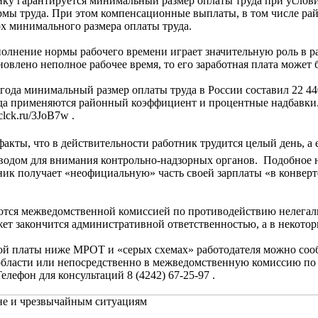
гарантируется минимальный размер оплаты труда при условии
рмы труда. При этом компенсационные выплаты, в том числе р
рх минимального размера оплаты труда.
ение нормы рабочего времени играет значительную роль в ра
новлено неполное рабочее время, то его заработная плата може
да минимальный размер оплаты труда в России составил 22 440
да применяются районный коэффициент и процентные надбавки.
clck.ru/3JoB7w .
ы, что в действительности работник трудится целый день, а е
оводом для внимания контрольно-надзорных органов. Подобное
тник получает «неофициальную» часть своей зарплаты «в конверт
я межведомственной комиссией по противодействию нелегаль
жет закончится административной ответственностью, а в некотор
платы ниже МРОТ и «серых схемах» работодателя можно сообщ
 области или непосредственно в межведомственную комиссию по
елефон для консультаций 8 (4242) 67-25-97 .
не и чрезвычайным ситуациям