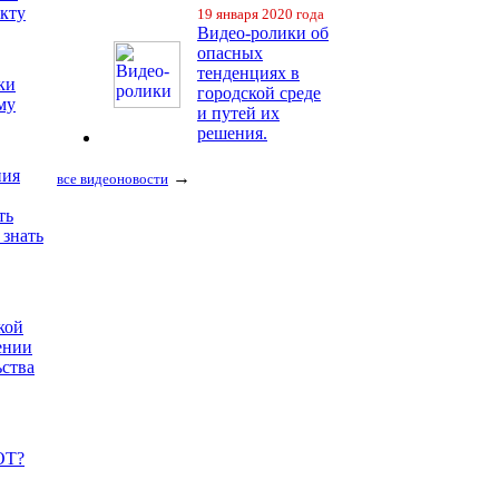
екту
19 января 2020 года
Видео-ролики об
опасных
тенденциях в
ки
городской среде
му
и путей их
решения.
ния
→
все видеоновости
ть
 знать
кой
ении
ьства
ОТ?