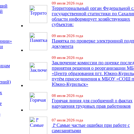
09 июля 2026 года
чший
Территориальный орган Федеральной 
ий
государственной статистики по Сахали
области информирует хозяйствующих
субъектов:
09 июля 2026 года
Памятка по проверке электронной под
линии»
документа
ки
09 июля 2026 года
Заключение комиссии по оценке после
лицам
принятия решения о реорганизации М
«Центр образования пгт. Южно-Куриль
путём присоединения к МБОУ «СОШ п
ений)
Южно-Курильск»
х
08 июля 2026 года
Горячая линия для сообщений о фактах
е
нарушения трудовых прав работников
з
07 июля 2026 года
🚩Самые частые ошибки при работе с
самозанятыми