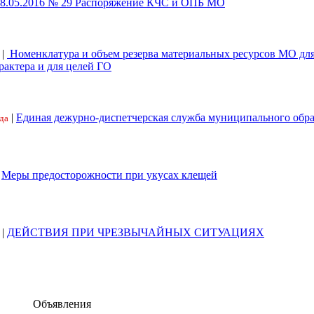
18.05.2016 № 29 Распоряжение КЧС и ОПБ МО
|
Номенклатура и объем резерва материальных ресурсов МО дл
рактера и для целей ГО
|
Единая дежурно-диспетчерская служба муниципального обр
да
|
Меры предосторожности при укусах клещей
|
ДЕЙСТВИЯ ПРИ ЧРЕЗВЫЧАЙНЫХ СИТУАЦИЯХ
Объявления