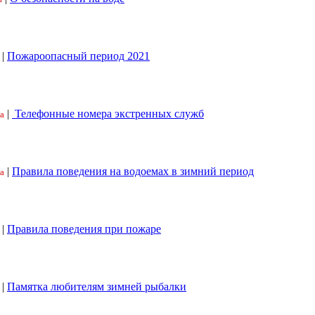
|
Пожароопасный период 2021
|
Телефонные номера экстренных служб
а
|
Правила поведения на водоемах в зимний период
а
|
Правила поведения при пожаре
|
Памятка любителям зимней рыбалки