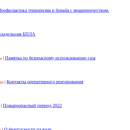
рофилактика терроризма и борьба с мошенничеством.
Владельцам БПЛА
|
Памятка по безопасному использованию газа
а
|
Контакты оперативного реагирования
да
|
Пожароопасный период 2022
|
О безопасности на воде
а