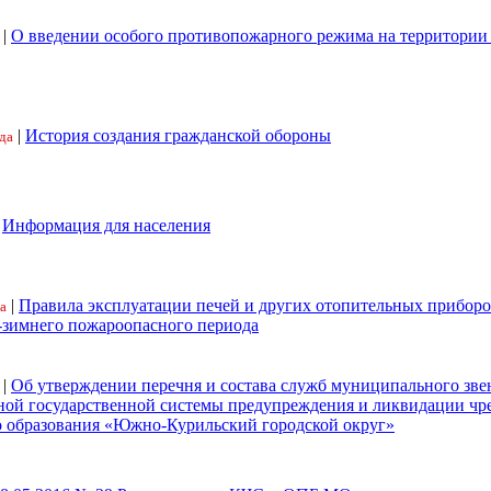
|
О введении особого противопожарного режима на территори
|
История создания гражданской обороны
да
|
Информация для населения
|
Правила эксплуатации печей и других отопительных приборо
а
-зимнего пожароопасного периода
|
Об утверждении перечня и состава служб муниципального зве
ной государственной системы предупреждения и ликвидации ч
 образования «Южно-Курильский городской округ»