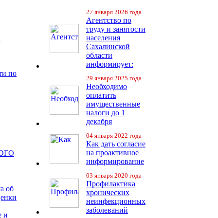
27 января 2026 года
Агентство по
труду и занятости
в
населения
Сахалинской
области
информирует:
ти по
29 января 2025 года
Необходимо
оплатить
имущественные
налоги до 1
декабря
04 января 2022 года
Как дать согласие
на проактивное
ОГО
информирование
03 января 2020 года
Профилактика
а об
хронических
ценки
неинфекционных
заболеваний
е и