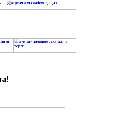
о
а!
!