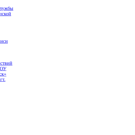
службы
нской
писи
дствий
БОУ
ск»
гт.