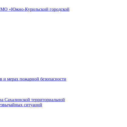
и МО «Южно-Курильский городской
в и мерах пожарной безопасности
на Сахалинской территориальной
резвычайных ситуаций