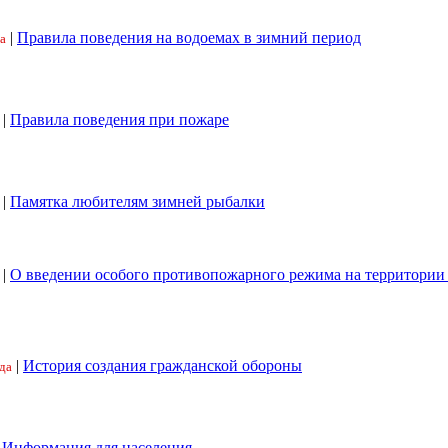
|
Правила поведения на водоемах в зимний период
а
|
Правила поведения при пожаре
|
Памятка любителям зимней рыбалки
|
О введении особого противопожарного режима на территори
|
История создания гражданской обороны
да
|
Информация для населения