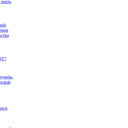
 знать
кой
ении
ьства
ОТ?
службы
нской
писи