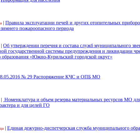
|
Правила эксплуатации печей и других отопительных приборо
а
-зимнего пожароопасного периода
|
Об утверждении перечня и состава служб муниципального зве
ной государственной системы предупреждения и ликвидации ч
 образования «Южно-Курильский городской округ»
18.05.2016 № 29 Распоряжение КЧС и ОПБ МО
|
Номенклатура и объем резерва материальных ресурсов МО дл
рактера и для целей ГО
|
Единая дежурно-диспетчерская служба муниципального обр
да