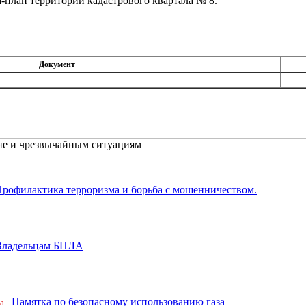
а-план территории кадастрового квартала № 8.
Документ
не и чрезвычайным ситуациям
рофилактика терроризма и борьба с мошенничеством.
Владельцам БПЛА
|
Памятка по безопасному использованию газа
а