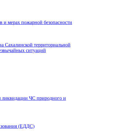
в и мерах пожарной безопасности
на Сахалинской территориальной
резвычайных ситуаций
я ликвидации ЧС природного и
азования (ЕДДС)