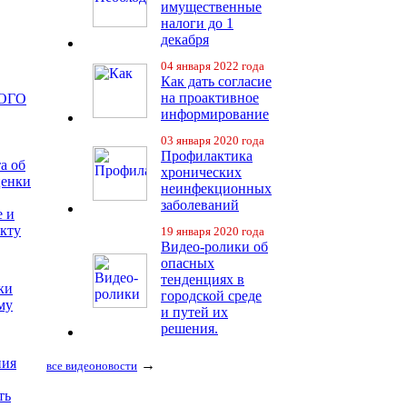
имущественные
налоги до 1
декабря
04 января 2022 года
Как дать согласие
на проактивное
ОГО
информирование
03 января 2020 года
Профилактика
а об
хронических
ценки
неинфекционных
заболеваний
е и
екту
19 января 2020 года
Видео-ролики об
опасных
тенденциях в
ки
городской среде
му
и путей их
решения.
ния
→
все видеоновости
ть