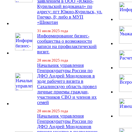
заявлением в ООО «Южно-
Курильский водоканал» по
адресу: пгт Южно-Курильск, ул.
Гнечко, 8; либо в МУП
«Шикотан
31 июля 2025 года
Информирование бизнес-
сообщества о возможности
записи на профилактический
визит.
28 июля 2025 года
Начальник управления
Генпрокуратуры России по
ДФО Андрей Мондохонов в
ходе рабочего визита в
Сахалинскую область провел
личные приемы граждан,
участников СВО и членов их
семей
28 июля 2025 года
Начальник управления
Генпрокуратуры России по
ДФО Андрей Мондохонов
принял участие в подведении