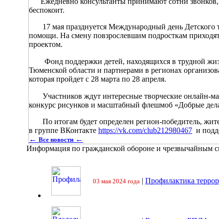
Ежедневно консультанты принимают сотни звонков, ока
беспокоит.
17 мая празднуется Международный день Детского тел
помощи. На смену повзрослевшим подросткам приходят
проектом.
⠀ Фонд поддержки детей, находящихся в трудной жизн
Тюменской области и партнерами в регионах организо
которая пройдет с 28 марта по 28 апреля.
⠀ Участников ждут интересные творческие онлайн-мар
конкурс рисунков и масштабный флешмоб «Добрые дел
По итогам будет определен регион-победитель, жител
в группе ВКонтакте
https://vk.com/club212980467
и подд
←
←
Все новости
Информация по гражданской обороне и чрезвычайным 
|
Профилактика террор
03 мая 2024 года