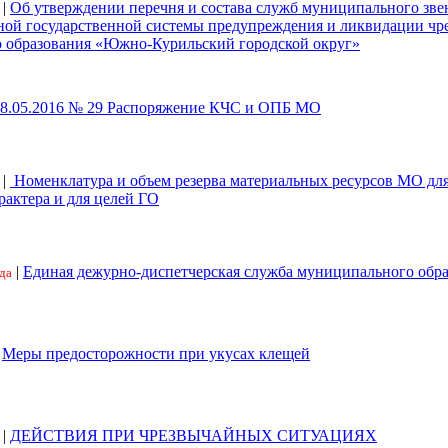
|
Об утверждении перечня и состава служб муниципального зве
ной государственной системы предупреждения и ликвидации ч
 образования «Южно-Курильский городской округ»
18.05.2016 № 29 Распоряжение КЧС и ОПБ МО
|
Номенклатура и объем резерва материальных ресурсов МО дл
рактера и для целей ГО
|
Единая дежурно-диспетчерская служба муниципального обр
да
|
Меры предосторожности при укусах клещей
|
ДЕЙСТВИЯ ПРИ ЧРЕЗВЫЧАЙНЫХ СИТУАЦИЯХ