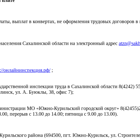
 плате
латы, выплат в конвертах, не оформления трудовых договоров 
и населения Сахалинской области на электронный адрес
atzn@sakh
s://онлайнинспекция.рф/
;
ударственной инспекции труда в Сахалинской области 8(4242) 55-
линск, ул. А. Буюклы, 38, офис 7);
министрации МО «Южно-Курильский городской округ» 8(42455)21
.00, перерыв с 13.00 до 14.00; пятница с 9.00 до 13.00).
урильского района (694500, пгт. Южно-Курильск, ул. Строителей,