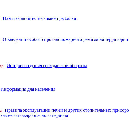
|
Памятка любителям зимней рыбалки
|
О введении особого противопожарного режима на территори
|
История создания гражданской обороны
да
|
Информация для населения
|
Правила эксплуатации печей и других отопительных приборо
а
-зимнего пожароопасного периода