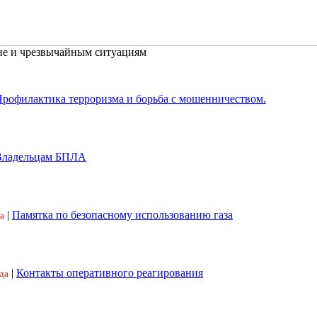
не и чрезвычайным ситуациям
рофилактика терроризма и борьба с мошенничеством.
Владельцам БПЛА
|
Памятка по безопасному использованию газа
а
|
Контакты оперативного реагирования
да