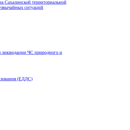
на Сахалинской территориальной
резвычайных ситуаций
я ликвидации ЧС природного и
азования (ЕДДС)