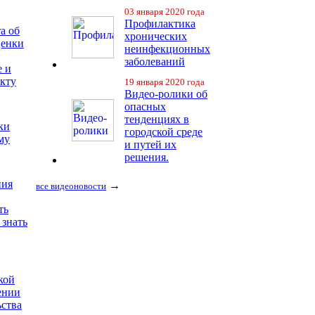
03 января 2020 года
Профилактика
а об
хронических
ценки
неинфекционных
заболеваний
е и
екту
19 января 2020 года
Видео-ролики об
опасных
тенденциях в
ки
городской среде
му
и путей их
решения.
ния
→
все видеоновости
ть
 знать
кой
ении
ьства