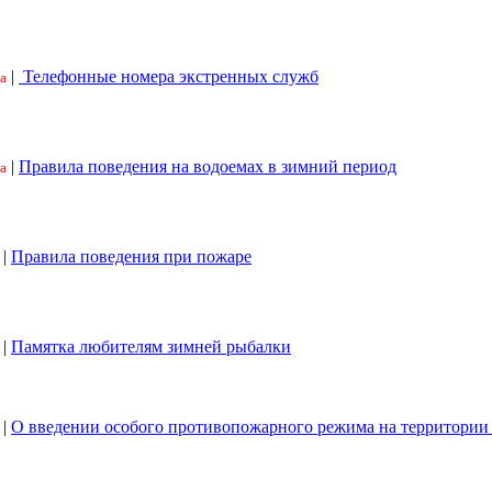
|
Телефонные номера экстренных служб
а
|
Правила поведения на водоемах в зимний период
а
|
Правила поведения при пожаре
|
Памятка любителям зимней рыбалки
|
О введении особого противопожарного режима на территори