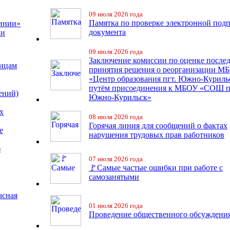
09 июля 2026 года
Памятка по проверке электронной под
линии»
документа
ки
09 июля 2026 года
Заключение комиссии по оценке после
лицам
принятия решения о реорганизации М
«Центр образования пгт. Южно-Куриль
путём присоединения к МБОУ «СОШ п
ений)
Южно-Курильск»
х
08 июля 2026 года
Горячая линия для сообщений о фактах
е
нарушения трудовых прав работников
з
07 июля 2026 года
🚩Самые частые ошибки при работе с
самозанятыми
асная
01 июля 2026 года
Проведение общественного обсуждени