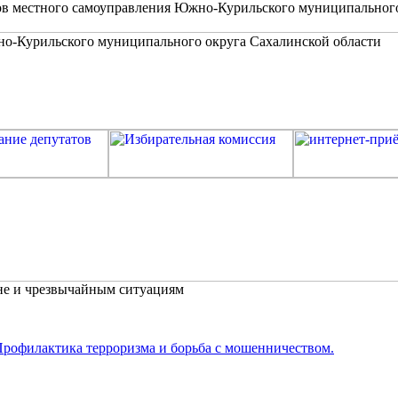
в местного самоуправления Южно-Курильского муниципальног
не и чрезвычайным ситуациям
рофилактика терроризма и борьба с мошенничеством.