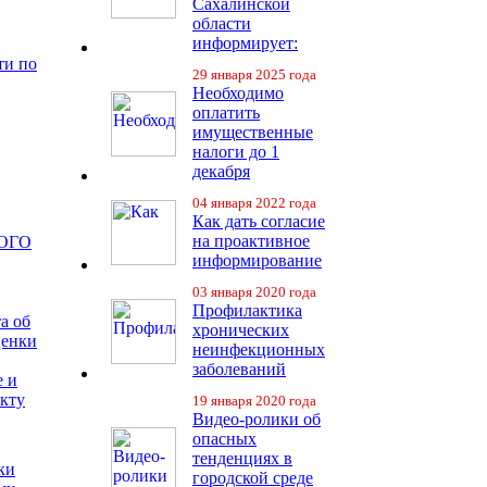
Сахалинской
области
информирует:
ти по
29 января 2025 года
Необходимо
оплатить
имущественные
налоги до 1
декабря
04 января 2022 года
Как дать согласие
на проактивное
ОГО
информирование
03 января 2020 года
Профилактика
а об
хронических
ценки
неинфекционных
заболеваний
е и
екту
19 января 2020 года
Видео-ролики об
опасных
тенденциях в
ки
городской среде