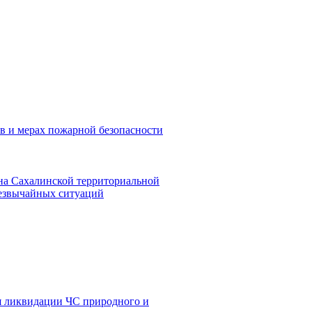
в и мерах пожарной безопасности
на Сахалинской территориальной
резвычайных ситуаций
я ликвидации ЧС природного и