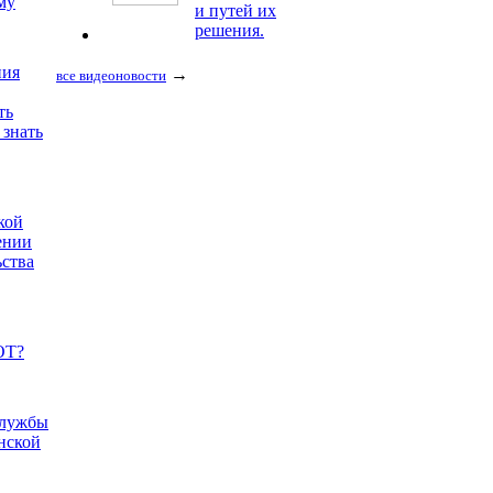
му
и путей их
решения.
ния
→
все видеоновости
ть
 знать
кой
ении
ьства
ОТ?
службы
нской