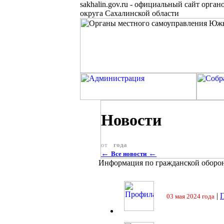
sakhalin.gov.ru
-
официальный сайт органо
округа Сахалинской области
Новости
от
года
←
←
Все новости
Информация по гражданской оборо
|
П
03 мая 2024 года