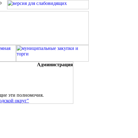
о
Администрация
щие эти полномочия.
одской округ"