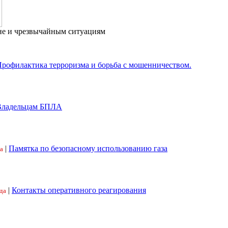
не и чрезвычайным ситуациям
рофилактика терроризма и борьба с мошенничеством.
Владельцам БПЛА
|
Памятка по безопасному использованию газа
а
|
Контакты оперативного реагирования
да