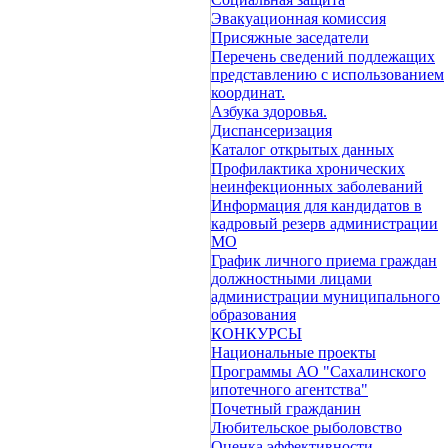
Эвакуационная комиссия
Присяжные заседатели
Перечень сведений подлежащих
представлению с использованием
координат.
Азбука здоровья.
Диспансеризация
Каталог открытых данных
Профилактика хронических
неинфекционных заболеваний
Информация для кандидатов в
кадровый резерв администрации
МО
График личного приема граждан
должностными лицами
администрации муниципального
образования
КОНКУРСЫ
Национальные проекты
Программы АО "Сахалинского
ипотечного агентства"
Почетный гражданин
Любительское рыболовство
Оценка эффективности