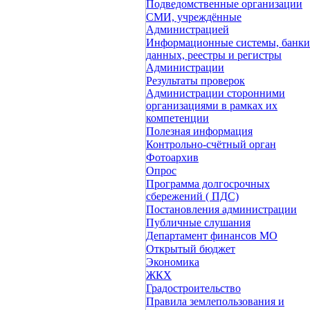
Подведомственные организации
СМИ, учреждённые
Администрацией
Информационные системы, банки
данных, реестры и регистры
Администрации
Результаты проверок
Администрации сторонними
организациями в рамках их
компетенции
Полезная информация
Контрольно-счётный орган
Фотоархив
Опрос
Программа долгосрочных
сбережений ( ПДС)
Постановления администрации
Публичные слушания
Департамент финансов МО
Открытый бюджет
Экономика
ЖКХ
Градостроительство
Правила землепользования и