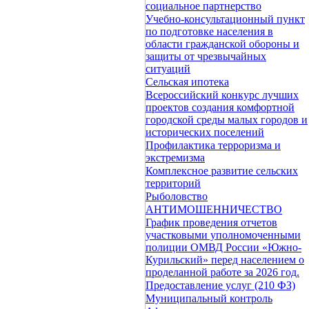
социальное партнерство
Учебно-консультационный пункт
по подготовке населения в
области гражданской обороны и
защиты от чрезвычайных
ситуаций
Сельская ипотека
Всероссийский конкурс лучших
проектов создания комфортной
городской среды малых городов и
исторических поселений
Профилактика терроризма и
экстремизма
Комплексное развитие сельских
территорий
Рыболовство
АНТИМОШЕННИЧЕСТВО
График проведения отчетов
участковыми уполномоченными
полиции ОМВД России «Южно-
Курильский» перед населением о
проделанной работе за 2026 год.
Предоставление услуг (210 ФЗ)
Муниципальный контроль