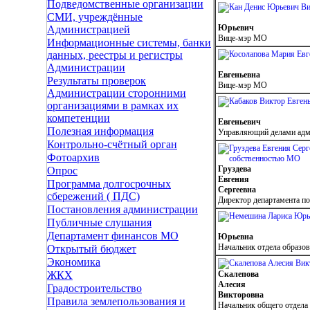
Подведомственные организации
СМИ, учреждённые
Юрьевич
Администрацией
Вице-мэр МО
Информационные системы, банки
данных, реестры и регистры
Администрации
Евгеньевна
Результаты проверок
Вице-мэр МО
Администрации сторонними
организациями в рамках их
компетенции
Евгеньевич
Полезная информация
Управляющий делами ад
Контрольно-счётный орган
Фотоархив
Груздева
Опрос
Евгения
Программа долгосрочных
Сергеевна
сбережений ( ПДС)
Директор департамента п
Постановления администрации
Публичные слушания
Департамент финансов МО
Юрьевна
Начальник отдела образо
Открытый бюджет
Экономика
Скалепова
ЖКХ
Алесия
Градостроительство
Викторовна
Правила землепользования и
Начальник общего отдел