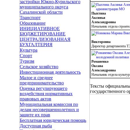
застройки Южно-Курильского
муниципального округа
Сахалинской области
Пыхтина
Транспорт
Аксинья
Александровна
Образование
Начальник отдела строит
ИНИЦИАТИВНОЕ
БЮДЖЕТИРОВАНИЕ
ЦЕНТРАЛИЗОВАННАЯ
Викторовна
БУХГАЛТЕРИЯ
Директор департамента 
Культура
Спорт
Туризм
Романенко
Оксана
Сельское хозяйство
Александровна
Инвестиционная деятельность
Начальник отдела культу
Малое и среднее
предпринимательство
Тексты официальных
Оценка регулирующего
государственного о
воздействия нормативных
правовых актов
Муниципальная комиссия по
делам несовершеннолетних и
защите их прав
Бесплатная юридическая помощь
Доступная рыба