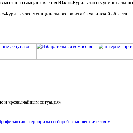
в местного самоуправления Южно-Курильского муниципальног
не и чрезвычайным ситуациям
рофилактика терроризма и борьба с мошенничеством.