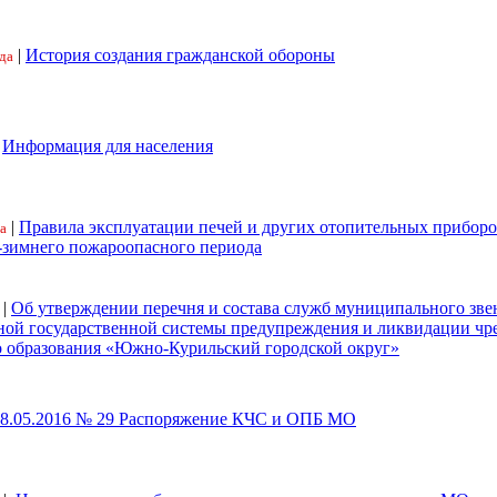
|
История создания гражданской обороны
да
|
Информация для населения
|
Правила эксплуатации печей и других отопительных приборо
а
-зимнего пожароопасного периода
|
Об утверждении перечня и состава служб муниципального зве
ной государственной системы предупреждения и ликвидации ч
 образования «Южно-Курильский городской округ»
18.05.2016 № 29 Распоряжение КЧС и ОПБ МО