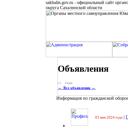
sakhalin.gov.ru
-
официальный сайт органо
округа Сахалинской области
Объявления
от
года
←
←
Все объявления
Информация по гражданской оборо
|
П
03 мая 2024 года