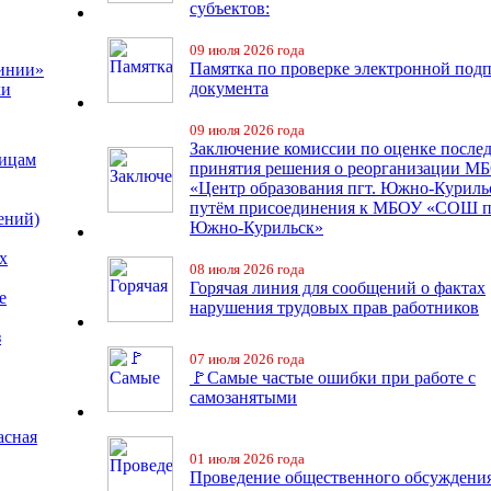
субъектов:
09 июля 2026 года
Памятка по проверке электронной под
линии»
документа
ки
09 июля 2026 года
Заключение комиссии по оценке после
лицам
принятия решения о реорганизации М
«Центр образования пгт. Южно-Куриль
путём присоединения к МБОУ «СОШ п
ений)
Южно-Курильск»
х
08 июля 2026 года
Горячая линия для сообщений о фактах
е
нарушения трудовых прав работников
з
07 июля 2026 года
🚩Самые частые ошибки при работе с
самозанятыми
асная
01 июля 2026 года
Проведение общественного обсуждени