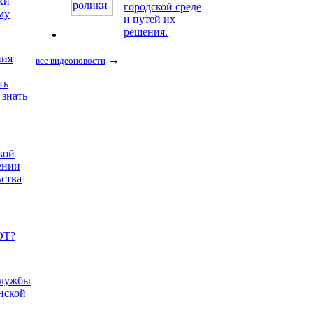
ки
городской среде
му
и путей их
решения.
ния
→
все видеоновости
ть
 знать
кой
ении
ьства
ОТ?
службы
нской