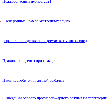
|
Пожароопасный период 2021
|
Телефонные номера экстренных служб
а
|
Правила поведения на водоемах в зимний период
а
|
Правила поведения при пожаре
|
Памятка любителям зимней рыбалки
|
О введении особого противопожарного режима на территори