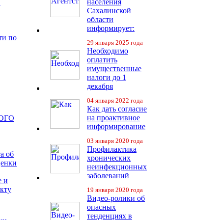
в
населения
Сахалинской
области
информирует:
ти по
29 января 2025 года
Необходимо
оплатить
имущественные
налоги до 1
декабря
04 января 2022 года
Как дать согласие
на проактивное
ОГО
информирование
03 января 2020 года
Профилактика
а об
хронических
ценки
неинфекционных
заболеваний
е и
екту
19 января 2020 года
Видео-ролики об
опасных
тенденциях в