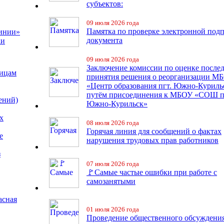
субъектов:
09 июля 2026 года
Памятка по проверке электронной под
линии»
документа
ки
09 июля 2026 года
Заключение комиссии по оценке после
лицам
принятия решения о реорганизации М
«Центр образования пгт. Южно-Куриль
путём присоединения к МБОУ «СОШ п
ений)
Южно-Курильск»
х
08 июля 2026 года
Горячая линия для сообщений о фактах
е
нарушения трудовых прав работников
з
07 июля 2026 года
🚩Самые частые ошибки при работе с
самозанятыми
асная
01 июля 2026 года
Проведение общественного обсуждени