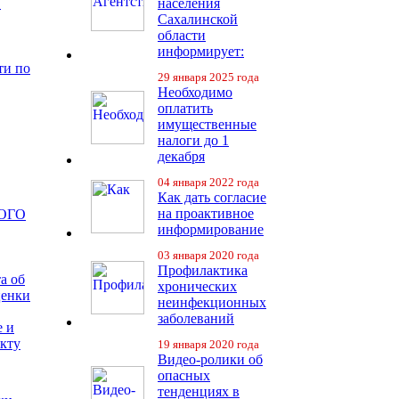
в
населения
Сахалинской
области
информирует:
ти по
29 января 2025 года
Необходимо
оплатить
имущественные
налоги до 1
декабря
04 января 2022 года
Как дать согласие
на проактивное
ОГО
информирование
03 января 2020 года
Профилактика
а об
хронических
ценки
неинфекционных
заболеваний
е и
екту
19 января 2020 года
Видео-ролики об
опасных
тенденциях в