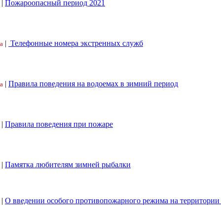
|
Пожароопасный период 2021
|
Телефонные номера экстренных служб
а
|
Правила поведения на водоемах в зимний период
а
|
Правила поведения при пожаре
|
Памятка любителям зимней рыбалки
|
О введении особого противопожарного режима на территори