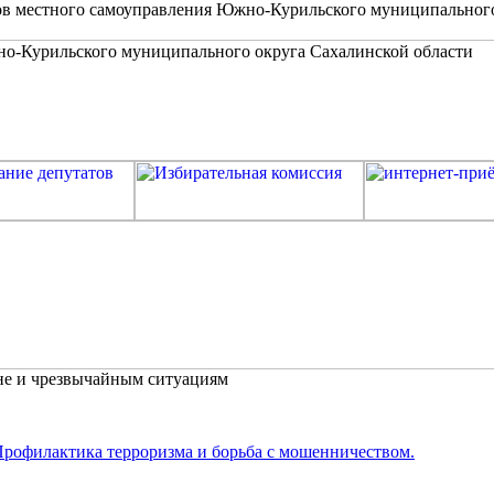
в местного самоуправления Южно-Курильского муниципальног
не и чрезвычайным ситуациям
рофилактика терроризма и борьба с мошенничеством.