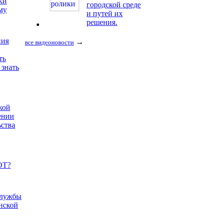
ки
городской среде
му
и путей их
решения.
ния
→
все видеоновости
ть
 знать
кой
ении
ьства
ОТ?
службы
нской