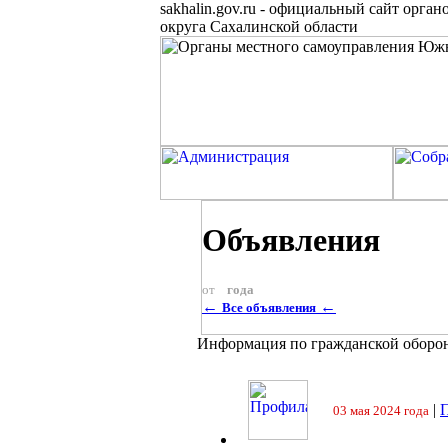
sakhalin.gov.ru
-
официальный сайт органо
округа Сахалинской области
Объявления
от
года
←
←
Все объявления
Информация по гражданской оборо
|
П
03 мая 2024 года