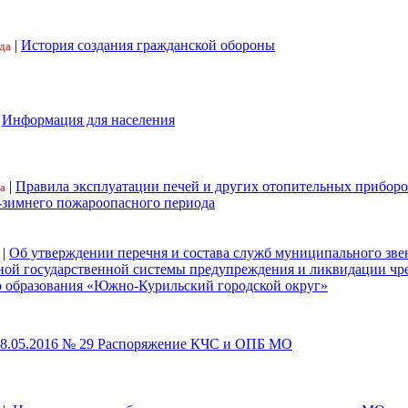
|
История создания гражданской обороны
да
|
Информация для населения
|
Правила эксплуатации печей и других отопительных приборо
а
-зимнего пожароопасного периода
|
Об утверждении перечня и состава служб муниципального зве
ной государственной системы предупреждения и ликвидации ч
 образования «Южно-Курильский городской округ»
18.05.2016 № 29 Распоряжение КЧС и ОПБ МО