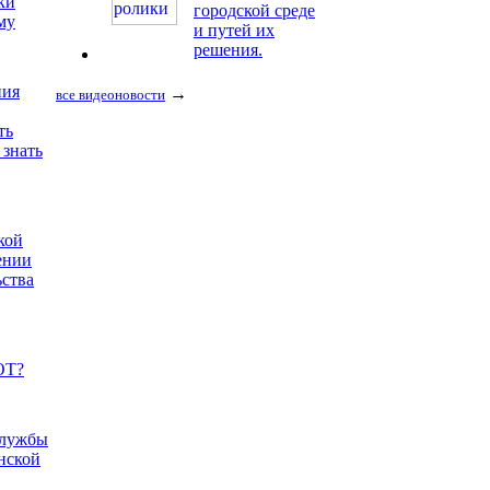
ки
городской среде
му
и путей их
решения.
ния
→
все видеоновости
ть
 знать
кой
ении
ьства
ОТ?
службы
нской