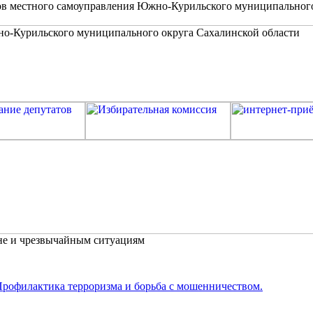
в местного самоуправления Южно-Курильского муниципальног
не и чрезвычайным ситуациям
рофилактика терроризма и борьба с мошенничеством.