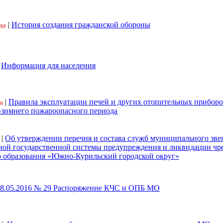
|
История создания гражданской обороны
да
|
Информация для населения
|
Правила эксплуатации печей и других отопительных приборо
а
-зимнего пожароопасного периода
|
Об утверждении перечня и состава служб муниципального зве
ной государственной системы предупреждения и ликвидации ч
 образования «Южно-Курильский городской округ»
18.05.2016 № 29 Распоряжение КЧС и ОПБ МО