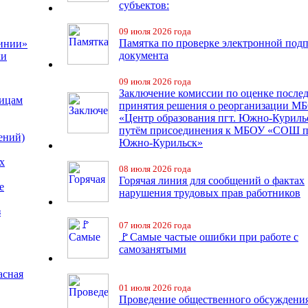
субъектов:
09 июля 2026 года
Памятка по проверке электронной под
линии»
документа
ки
09 июля 2026 года
Заключение комиссии по оценке после
лицам
принятия решения о реорганизации М
«Центр образования пгт. Южно-Куриль
путём присоединения к МБОУ «СОШ п
ений)
Южно-Курильск»
х
08 июля 2026 года
Горячая линия для сообщений о фактах
е
нарушения трудовых прав работников
з
07 июля 2026 года
🚩Самые частые ошибки при работе с
самозанятыми
асная
01 июля 2026 года
Проведение общественного обсуждени