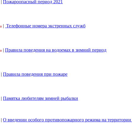
|
Пожароопасный период 2021
|
Телефонные номера экстренных служб
а
|
Правила поведения на водоемах в зимний период
а
|
Правила поведения при пожаре
|
Памятка любителям зимней рыбалки
|
О введении особого противопожарного режима на территори