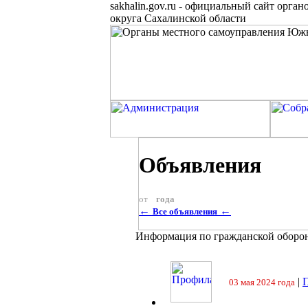
sakhalin.gov.ru
-
официальный сайт органо
округа Сахалинской области
Объявления
от
года
←
←
Все объявления
Информация по гражданской оборо
|
П
03 мая 2024 года