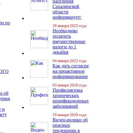
в
населения
Сахалинской
области
информирует:
ти по
29 января 2025 года
Необходимо
оплатить
имущественные
налоги до 1
декабря
04 января 2022 года
Как дать согласие
на проактивное
ОГО
информирование
03 января 2020 года
Профилактика
а об
хронических
ценки
неинфекционных
заболеваний
е и
екту
19 января 2020 года
Видео-ролики об
опасных
тенденциях в