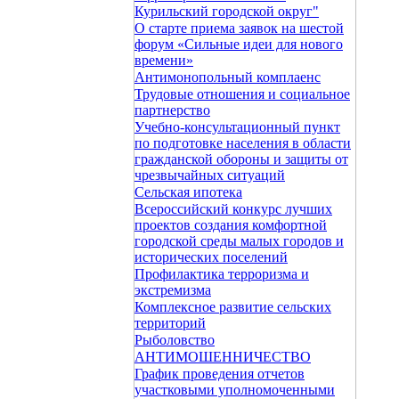
Курильский городской округ"
О старте приема заявок на шестой
форум «Сильные идеи для нового
времени»
Антимонопольный комплаенс
Трудовые отношения и социальное
партнерство
Учебно-консультационный пункт
по подготовке населения в области
гражданской обороны и защиты от
чрезвычайных ситуаций
Сельская ипотека
Всероссийский конкурс лучших
проектов создания комфортной
городской среды малых городов и
исторических поселений
Профилактика терроризма и
экстремизма
Комплексное развитие сельских
территорий
Рыболовство
АНТИМОШЕННИЧЕСТВО
График проведения отчетов
участковыми уполномоченными