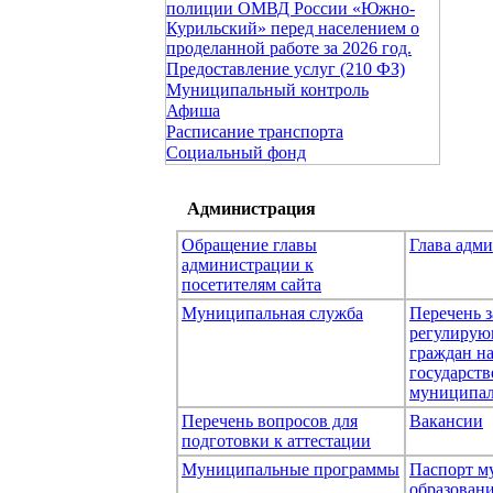
полиции ОМВД России «Южно-
Курильский» перед населением о
проделанной работе за 2026 год.
Предоставление услуг (210 ФЗ)
Муниципальный контроль
Афиша
Расписание транспорта
Социальный фонд
Администрация
Обращение главы
Глава адм
администрации к
посетителям сайта
Муниципальная служба
Перечень з
регулирую
граждан н
государст
муниципал
Перечень вопросов для
Вакансии
подготовки к аттестации
Муниципальные программы
Паспорт м
образован