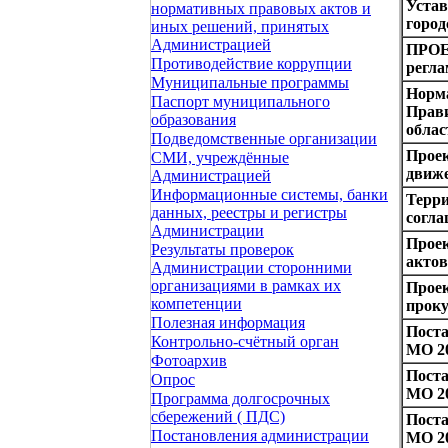
Уста
нормативных правовых актов и
город
иных решений, принятых
Администрацией
ПРОЕ
Противодействие коррупции
регла
Муниципальные программы
Норм
Паспорт муниципального
Прав
образования
облас
Подведомственные организации
Проек
СМИ, учреждённые
движ
Администрацией
Информационные системы, банки
Терри
данных, реестры и регистры
согла
Администрации
Прое
Результаты проверок
актов
Администрации сторонними
организациями в рамках их
Прое
компетенции
прок
Полезная информация
Пост
Контрольно-счётный орган
МО 20
Фотоархив
Пост
Опрос
МО 20
Программа долгосрочных
сбережений ( ПДС)
Пост
Постановления администрации
МО 20