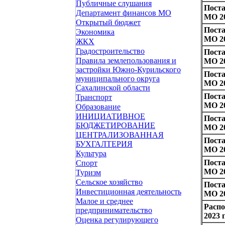
Публичные слушания
Пост
Департамент финансов МО
МО 20
Открытый бюджет
Пост
Экономика
МО 20
ЖКХ
Градостроительство
Пост
Правила землепользования и
МО 20
застройки Южно-Курильского
Пост
муниципального округа
МО 20
Сахалинской области
Пост
Транспорт
МО 20
Образование
ИНИЦИАТИВНОЕ
Пост
БЮДЖЕТИРОВАНИЕ
МО 20
ЦЕНТРАЛИЗОВАННАЯ
Пост
БУХГАЛТЕРИЯ
МО 20
Культура
Пост
Спорт
МО 20
Туризм
Сельское хозяйство
Пост
Инвестиционная деятельность
МО 20
Малое и среднее
Расп
предпринимательство
2023 
Оценка регулирующего