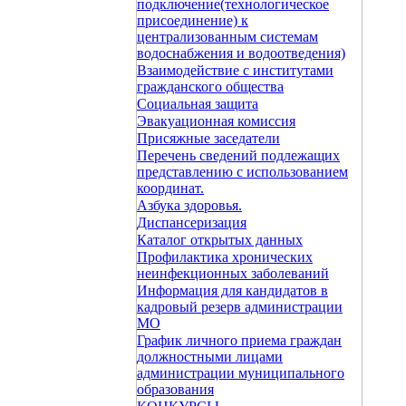
подключение(технологическое
присоединение) к
централизованным системам
водоснабжения и водоотведения)
Взаимодействие с институтами
гражданского общества
Социальная защита
Эвакуационная комиссия
Присяжные заседатели
Перечень сведений подлежащих
представлению с использованием
координат.
Азбука здоровья.
Диспансеризация
Каталог открытых данных
Профилактика хронических
неинфекционных заболеваний
Информация для кандидатов в
кадровый резерв администрации
МО
График личного приема граждан
должностными лицами
администрации муниципального
образования