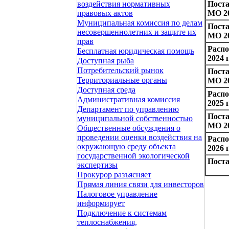
Пост
воздействия нормативных
МО 20
правовых актов
Муниципальная комиссия по делам
Пост
несовершеннолетних и защите их
МО 20
прав
Расп
Бесплатная юридическая помощь
2024 
Доступная рыба
Потребительский рынок
Пост
Территориальные органы
МО 20
Доступная среда
Расп
Административная комиссия
2025 
Департамент по управлению
Пост
муниципальной собственностью
МО 20
Общественные обсуждения о
проведении оценки воздействия на
Расп
окружающую среду объекта
2026 
государственной экологической
Поста
экспертизы
Прокурор разъясняет
Прямая линия связи для инвесторов
Налоговое управление
информирует
Подключение к системам
теплоснабжения,