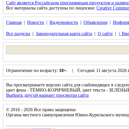
Сайт является Российским программным продуктом и размещ
Все материалы сайта доступны по лицензии:
Creative Commons 
Главная
|
Новости
|
Видеоновости
|
Объявления
|
Информ
Все разделы
|
Законодательная карта сайта
|
О сайте
|
↑ Вве
Ограничение по возрасту:
18+
. | Сегодня: 11 августа 2026
Вы просматриваете версию сайта для слабовидящих в следую
цвет фона - ТЁМНО-КОРИЧНЕВЫЙ, цвет текста - ЗЕЛЁНЫ
Выбрать другой вариант просмотра сайта
© 2016 - 2026 Все права защищены
Органы местного самоуправления Южно-Курильского муници