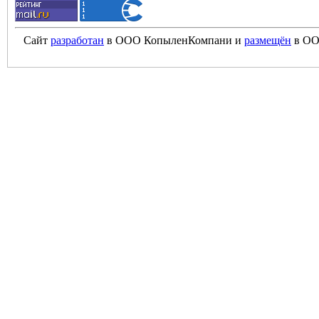
Сайт
разработан
в ООО КопыленКомпани и
размещён
в ОО