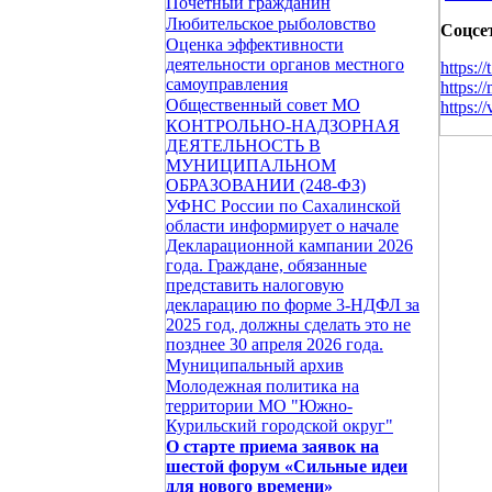
Почетный гражданин
Любительское рыболовство
Соцсе
Оценка эффективности
деятельности органов местного
https:/
самоуправления
https:/
Общественный совет МО
https:/
КОНТРОЛЬНО-НАДЗОРНАЯ
ДЕЯТЕЛЬНОСТЬ В
МУНИЦИПАЛЬНОМ
ОБРАЗОВАНИИ (248-ФЗ)
УФНС России по Сахалинской
области информирует о начале
Декларационной кампании 2026
года. Граждане, обязанные
представить налоговую
декларацию по форме 3-НДФЛ за
2025 год, должны сделать это не
позднее 30 апреля 2026 года.
Муниципальный архив
Молодежная политика на
территории МО "Южно-
Курильский городской округ"
О старте приема заявок на
шестой форум «Сильные идеи
для нового времени»