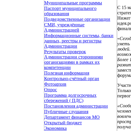
Муниципальные программы
С 15 м
Паспорт муниципального
страте
образования
Нижего
Подведомственные организации
идея.р
СМИ, учреждённые
финал
Администрацией
Информационные системы, банки
«
Сегод
данных, реестры и регистры
уметь 
Администрации
людей
Результаты проверок
возмож
Администрации сторонними
Более 
организациями в рамках их
развит
компетенции
замест
Полезная информация
форум
Контрольно-счётный орган
Фотоархив
Участн
Опрос
Только
Программа долгосрочных
первог
сбережений ( ПДС)
«Сообщ
Постановления администрации
челове
Публичные слушания
вовлеч
Департамент финансов МО
простр
Открытый бюджет
получа
Экономика