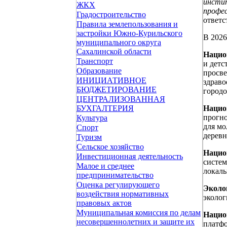
инстит
ЖКХ
профес
Градостроительство
ответс
Правила землепользования и
застройки Южно-Курильского
В 2026
муниципального округа
Сахалинской области
Нацио
Транспорт
и детс
Образование
просве
ИНИЦИАТИВНОЕ
здраво
БЮДЖЕТИРОВАНИЕ
городо
ЦЕНТРАЛИЗОВАННАЯ
Нацио
БУХГАЛТЕРИЯ
прогно
Культура
для мо
Спорт
деревн
Туризм
Сельское хозяйство
Нацио
Инвестиционная деятельность
систем
Малое и среднее
локаль
предпринимательство
Оценка регулирующего
Эколо
воздействия нормативных
эколог
правовых актов
Муниципальная комиссия по делам
Нацио
несовершеннолетних и защите их
платфо