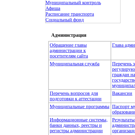
Муниципальный контроль
Афиша
Расписание транспорта
Социальный фонд
Администрация
Обращение главы
Глава адм
администрации к
посетителям сайта
Муниципальная служба
Перечень з
регулирую
граждан н
государст
муниципал
Перечень вопросов для
Вакансии
подготовки к аттестации
Муниципальные программы
Паспорт м
образован
Информационные системы,
Результаты
банки данных, реестры и
администр
регистры администрации
организаци