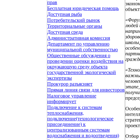
прав
эконом
Бесплатная юридическая помощь
объект
Доступная рыба
«
Форум
Потребительский рынок
людей 
Территориальные органы
наприм
Доступная среда
здоров
Административная комиссия
школы,
Департамент по управлению
особен
муниципальной собственностью
партне
Общественные обсуждения о
гражд
проведении оценки воздействия на
окружающую среду объекта
«
Техно
государственной экологической
важны 
экспертизы
челове
Прокурор разъясняет
этапе,
Прямая линия связи для инвесторов
получ
Налоговое управление
предсе
информирует
Подключение к системам
Особен
теплоснабжения,
интелл
подключение(технологическое
страте
присоединение) к
проект
централизованным системам
водоснабжения и водоотведения)
Отбор 