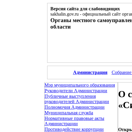
Версия сайта для слабовидящих
sakhalin.gov.ru
-
официальный сайт орга
Органы местного самоуправле
области
Администрация
Собрание
Мэр муниципального образования
Руководители Администрации
О 
Публичные выступления
руководителей Администрации
«С
Полномочия Администрации
Муниципальная служба
Нормативные правовые акты
Администрации
Противодействие коррупции
Откры