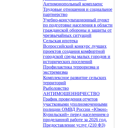
Антимонопольный комплаенс
Трудовые отношения и социальное
партнерство
Учебно-консультационный пункт
по подготовке населения в области
гражданской обороны и защиты от
чрезвычайных ситуаций
Сельская ипотека
Всероссийский конкурс лучших
проектов создания комфортной
городской среды малых городов и
исторических поселений
Профилактика терроризма и
экстремизма
Комплексное развитие сельских
территорий
Рыболовство
АНТИМОШЕННИЧЕСТВО
График проведения отчетов
участковыми уполномоченными
полиции ОМВД России «Южно-
Курильский» перед населением о
проделанной работе за 2026 год.
Предоставление услуг (210 ФЗ)