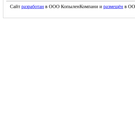
Сайт
разработан
в ООО КопыленКомпани и
размещён
в ОО