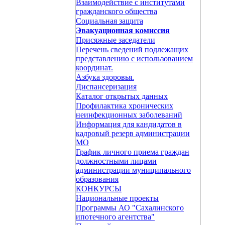
Взаимодействие с институтами
гражданского общества
Социальная защита
Эвакуационная комиссия
Присяжные заседатели
Перечень сведений подлежащих
представлению с использованием
координат.
Азбука здоровья.
Диспансеризация
Каталог открытых данных
Профилактика хронических
неинфекционных заболеваний
Информация для кандидатов в
кадровый резерв администрации
МО
График личного приема граждан
должностными лицами
администрации муниципального
образования
КОНКУРСЫ
Национальные проекты
Программы АО "Сахалинского
ипотечного агентства"