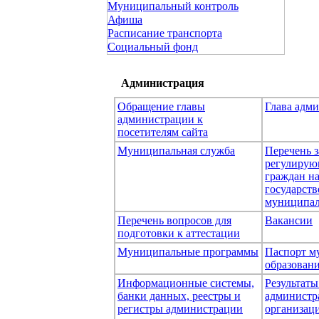
Муниципальный контроль
Афиша
Расписание транспорта
Социальный фонд
Администрация
Обращение главы
Глава адм
администрации к
посетителям сайта
Муниципальная служба
Перечень з
регулирую
граждан н
государст
муниципал
Перечень вопросов для
Вакансии
подготовки к аттестации
Муниципальные программы
Паспорт м
образован
Информационные системы,
Результаты
банки данных, реестры и
администр
регистры администрации
организаци