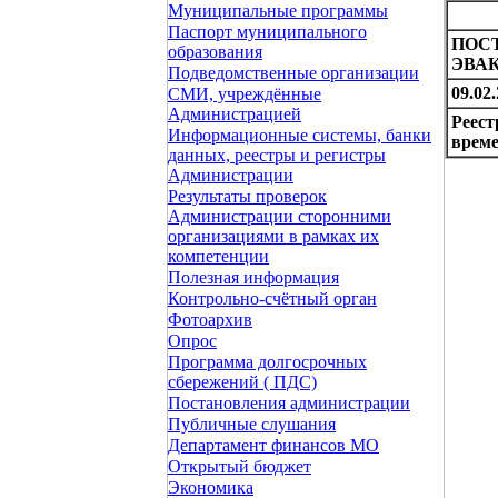
Муниципальные программы
Паспорт муниципального
ПОС
образования
ЭВА
Подведомственные организации
09.02
СМИ, учреждённые
Администрацией
Реест
Информационные системы, банки
време
данных, реестры и регистры
Администрации
Результаты проверок
Администрации сторонними
организациями в рамках их
компетенции
Полезная информация
Контрольно-счётный орган
Фотоархив
Опрос
Программа долгосрочных
сбережений ( ПДС)
Постановления администрации
Публичные слушания
Департамент финансов МО
Открытый бюджет
Экономика