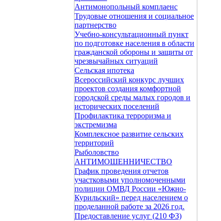
Антимонопольный комплаенс
Трудовые отношения и социальное
партнерство
Учебно-консультационный пункт
по подготовке населения в области
гражданской обороны и защиты от
чрезвычайных ситуаций
Сельская ипотека
Всероссийский конкурс лучших
проектов создания комфортной
городской среды малых городов и
исторических поселений
Профилактика терроризма и
экстремизма
Комплексное развитие сельских
территорий
Рыболовство
АНТИМОШЕННИЧЕСТВО
График проведения отчетов
участковыми уполномоченными
полиции ОМВД России «Южно-
Курильский» перед населением о
проделанной работе за 2026 год.
Предоставление услуг (210 ФЗ)