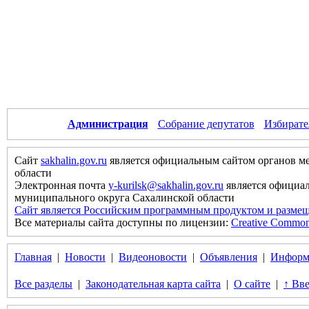
Администрация
Собрание депутатов
Избирате
Сайт
sakhalin.gov.ru
является официальным сайтом органов м
области
Электронная почта
y-kurilsk@sakhalin.gov.ru
является официа
муниципального округа Сахалинской области
Сайт является Российским программным продуктом и размещ
Все материалы сайта доступны по лицензии:
Creative Commons 
Главная
|
Новости
|
Видеоновости
|
Объявления
|
Информ
Все разделы
|
Законодательная карта сайта
|
О сайте
|
↑ Вве