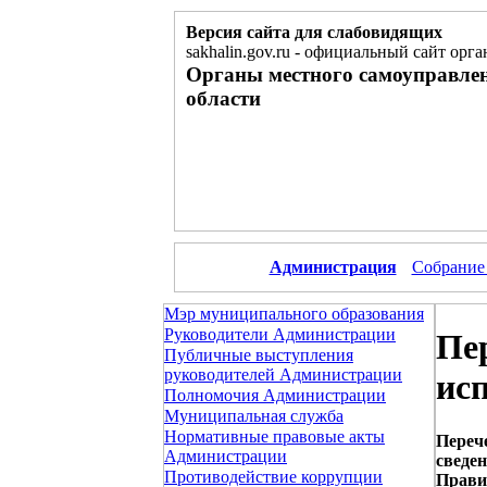
Версия сайта для слабовидящих
sakhalin.gov.ru
-
официальный сайт орга
Органы местного самоуправле
области
Администрация
Собрание
Мэр муниципального образования
Руководители Администрации
Пе
Публичные выступления
руководителей Администрации
ис
Полномочия Администрации
Муниципальная служба
Нормативные правовые акты
Переч
Администрации
сведе
Противодействие коррупции
Правит