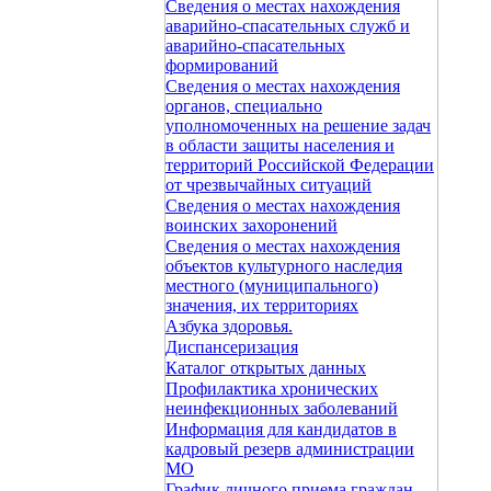
Сведения о местах нахождения
аварийно-спасательных служб и
аварийно-спасательных
формирований
Сведения о местах нахождения
органов, специально
уполномоченных на решение задач
в области защиты населения и
территорий Российской Федерации
от чрезвычайных ситуаций
Сведения о местах нахождения
воинских захоронений
Сведения о местах нахождения
объектов культурного наследия
местного (муниципального)
значения, их территориях
Азбука здоровья.
Диспансеризация
Каталог открытых данных
Профилактика хронических
неинфекционных заболеваний
Информация для кандидатов в
кадровый резерв администрации
МО
График личного приема граждан