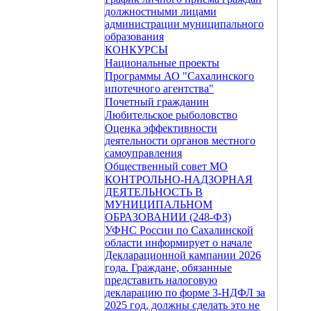
должностными лицами
администрации муниципального
образования
КОНКУРСЫ
Национальные проекты
Программы АО "Сахалинского
ипотечного агентства"
Почетный гражданин
Любительское рыболовство
Оценка эффективности
деятельности органов местного
самоуправления
Общественный совет МО
КОНТРОЛЬНО-НАДЗОРНАЯ
ДЕЯТЕЛЬНОСТЬ В
МУНИЦИПАЛЬНОМ
ОБРАЗОВАНИИ (248-ФЗ)
УФНС России по Сахалинской
области информирует о начале
Декларационной кампании 2026
года. Граждане, обязанные
представить налоговую
декларацию по форме 3-НДФЛ за
2025 год, должны сделать это не