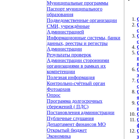
Муниципальные программы
Паспорт муниципального
образования
Подведомственные организации
СМИ, учреждённые
Администрацией
Информационные системы, банки
данных, реестры и регистры
Администрации
Результаты проверок
Администрации сторонними
организациями в рамках их
компетенции
Полезная информация
Контрольно-счётный орган
Фотоархив
Опрос
Программа долгосрочных
сбережений ( ПДС)
Постановления администрации
Публичные слушания
Департамент финансов МО
Открытый бюджет
Экономика