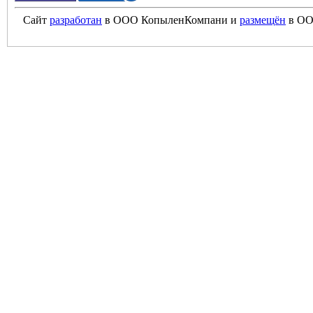
Сайт
разработан
в ООО КопыленКомпани и
размещён
в ОО