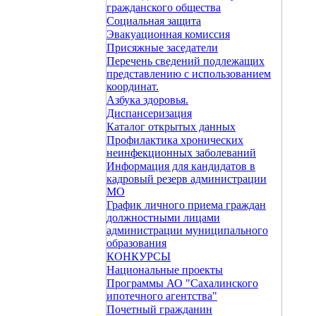
гражданского общества
Социальная защита
Эвакуационная комиссия
Присяжные заседатели
Перечень сведений подлежащих
представлению с использованием
координат.
Азбука здоровья.
Диспансеризация
Каталог открытых данных
Профилактика хронических
неинфекционных заболеваний
Информация для кандидатов в
кадровый резерв администрации
МО
График личного приема граждан
должностными лицами
администрации муниципального
образования
КОНКУРСЫ
Национальные проекты
Программы АО "Сахалинского
ипотечного агентства"
Почетный гражданин