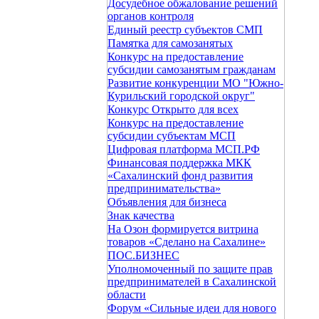
Досудебное обжалование решений
органов контроля
Единый реестр субъектов СМП
Памятка для самозанятых
Конкурс на предоставление
субсидии самозанятым гражданам
Развитие конкуренции МО "Южно-
Курильский городской округ"
Конкурс Открыто для всех
Конкурс на предоставление
субсидии субъектам МСП
Цифровая платформа МСП.РФ
Финансовая поддержка МКК
«Сахалинский фонд развития
предпринимательства»
Объявления для бизнеса
Знак качества
На Oзон формируется витрина
товаров «Сделано на Сахалине»
ПОС.БИЗНЕС
Уполномоченный по защите прав
предпринимателей в Сахалинской
области
Форум «Сильные идеи для нового