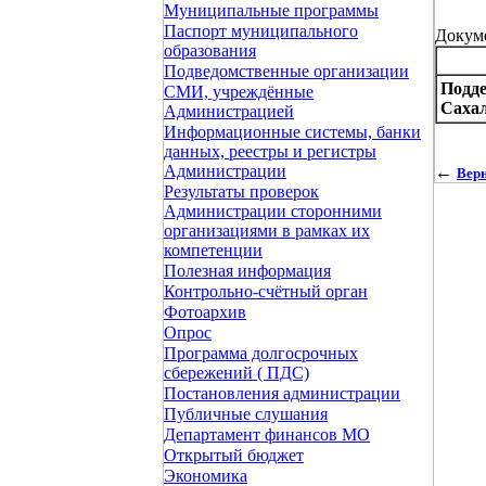
Муниципальные программы
Паспорт муниципального
Докум
образования
Подведомственные организации
Подде
СМИ, учреждённые
Сахал
Администрацией
Информационные системы, банки
данных, реестры и регистры
Администрации
←
Верн
Результаты проверок
Администрации сторонними
организациями в рамках их
компетенции
Полезная информация
Контрольно-счётный орган
Фотоархив
Опрос
Программа долгосрочных
сбережений ( ПДС)
Постановления администрации
Публичные слушания
Департамент финансов МО
Открытый бюджет
Экономика