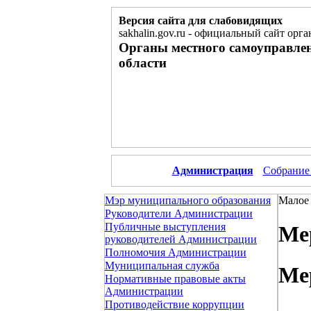
Версия сайта для слабовидящих
sakhalin.gov.ru
-
официальный сайт орга
Органы местного самоуправле
области
Администрация
Собрание
Мэр муниципального образования
Малое 
Руководители Администрации
Публичные выступления
Ме
руководителей Администрации
Полномочия Администрации
Муниципальная служба
Ме
Нормативные правовые акты
Администрации
Противодействие коррупции