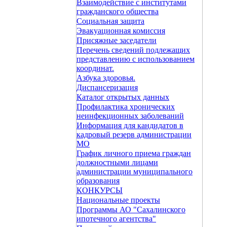
Взаимодействие с институтами
гражданского общества
Социальная защита
Эвакуационная комиссия
Присяжные заседатели
Перечень сведений подлежащих
представлению с использованием
координат.
Азбука здоровья.
Диспансеризация
Каталог открытых данных
Профилактика хронических
неинфекционных заболеваний
Информация для кандидатов в
кадровый резерв администрации
МО
График личного приема граждан
должностными лицами
администрации муниципального
образования
КОНКУРСЫ
Национальные проекты
Программы АО "Сахалинского
ипотечного агентства"