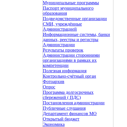
Муниципальные программы
Паспорт муниципального
образования
Подведомственные организации
СМИ, учреждённые
Администрацией
Информационные системы, банки
данных, реестры и регистры
Администрации
Результаты проверок
Администрации сторонними
организациями в рамках их
компетенции
Полезная информация
Контрольно-счётный орган
Фотоархив
Опрос
Программа долгосрочных
сбережений ( ПДС)
Постановления администрации
Публичные слушания
Департамент финансов МО
Открытый бюджет
Экономика