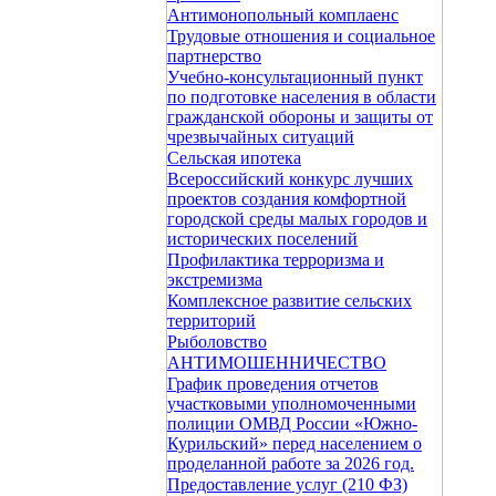
Антимонопольный комплаенс
Трудовые отношения и социальное
партнерство
Учебно-консультационный пункт
по подготовке населения в области
гражданской обороны и защиты от
чрезвычайных ситуаций
Сельская ипотека
Всероссийский конкурс лучших
проектов создания комфортной
городской среды малых городов и
исторических поселений
Профилактика терроризма и
экстремизма
Комплексное развитие сельских
территорий
Рыболовство
АНТИМОШЕННИЧЕСТВО
График проведения отчетов
участковыми уполномоченными
полиции ОМВД России «Южно-
Курильский» перед населением о
проделанной работе за 2026 год.
Предоставление услуг (210 ФЗ)