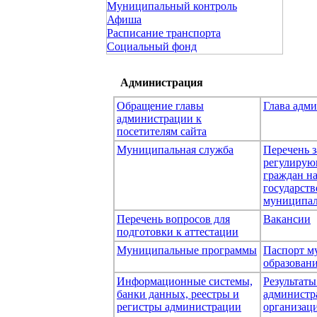
Муниципальный контроль
Афиша
Расписание транспорта
Социальный фонд
Администрация
Обращение главы
Глава адм
администрации к
посетителям сайта
Муниципальная служба
Перечень з
регулирую
граждан н
государст
муниципал
Перечень вопросов для
Вакансии
подготовки к аттестации
Муниципальные программы
Паспорт м
образован
Информационные системы,
Результаты
банки данных, реестры и
администр
регистры администрации
организаци