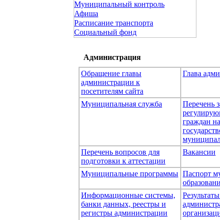
Муниципальный контроль
Афиша
Расписание транспорта
Социальный фонд
Администрация
Обращение главы
Глава адм
администрации к
посетителям сайта
Муниципальная служба
Перечень з
регулирую
граждан н
государст
муниципал
Перечень вопросов для
Вакансии
подготовки к аттестации
Муниципальные программы
Паспорт м
образован
Информационные системы,
Результаты
банки данных, реестры и
администр
регистры администрации
организаци