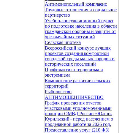
Антимонопольный комплаенс
Трудовые отношения и социальное
партнерство
Учебно-консультационный пункт
по подготовке населения в области
гражданской обороны и защиты от
чрезвычайных ситуаций
Сельская ипотека
Всероссийский конкурс лучших
проектов создания комфортной
городской среды малых городов и
исторических поселений
Профилактика терроризма и
экстремизма
Комплексное развитие сельских
территорий
Рыболовство
АНТИМОШЕННИЧЕСТВО
График проведения отчетов
участковыми уполномоченными
полиции ОМВД России «Южно-
Курильский» перед населением о
проделанной работе за 2026 год.
Предоставление услуг (210 ФЗ)