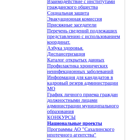
Взаимодействие с институтами
гражданского общества
Социальная защита
Эвакуационная комиссия
Присяжные заседатели
Перечень сведений подлежащих
представлению с использованием
координат.
Азбука здоровья.
Диспансеризация
Каталог открытых данных
Профилактика хронических
неинфекционных заболеваний
Информация для кандидатов в
кадровый резерв администрации
МО
График личного приема граждан
должностными лицами
администрации муниципального
образования
КОНКУРСЫ
Национальные проекты
Программы АО "Сахалинского
ипотечного агентства"