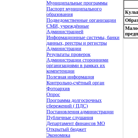
Муниципальные программы
Паспорт муниципального
Куль
образования
Обра
Подведомственные организации
СМИ, учреждённые
Малое
Администрацией
пред
Информационные системы, банки
данных, реестры и регистры
Администрации
Результаты проверок
Администрации сторонними
организациями в рамках их
компетенции
Полезная информация
Контрольно-счётный орган
Фотоархив
Опрос
Программа долгосрочных
сбережений ( ПДС)
Постановления администрации
Публичные слушания
Департамент финансов МО
Открытый бюджет
Экономика