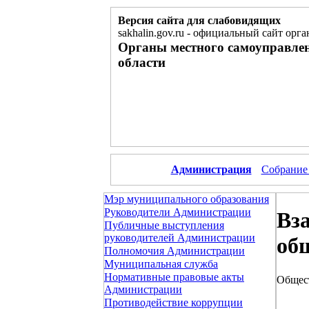
Версия сайта для слабовидящих
sakhalin.gov.ru
-
официальный сайт орга
Органы местного самоуправле
области
Администрация
Собрание
Мэр муниципального образования
Руководители Администрации
Вз
Публичные выступления
руководителей Администрации
об
Полномочия Администрации
Муниципальная служба
Нормативные правовые акты
Общес
Администрации
Противодействие коррупции