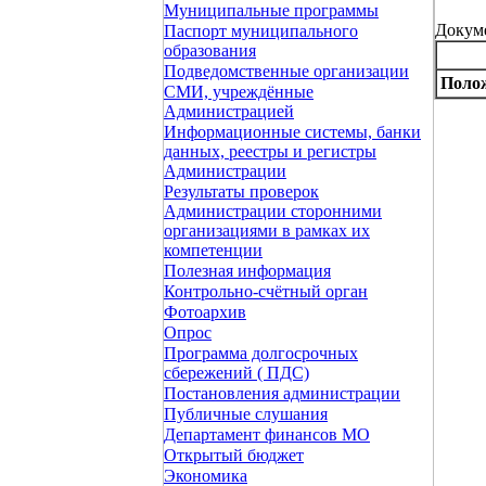
Муниципальные программы
Докум
Паспорт муниципального
образования
Подведомственные организации
Полож
СМИ, учреждённые
Администрацией
Информационные системы, банки
данных, реестры и регистры
Администрации
Результаты проверок
Администрации сторонними
организациями в рамках их
компетенции
Полезная информация
Контрольно-счётный орган
Фотоархив
Опрос
Программа долгосрочных
сбережений ( ПДС)
Постановления администрации
Публичные слушания
Департамент финансов МО
Открытый бюджет
Экономика