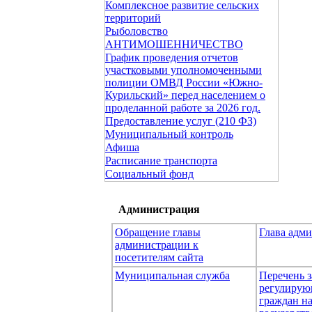
Комплексное развитие сельских
территорий
Рыболовство
АНТИМОШЕННИЧЕСТВО
График проведения отчетов
участковыми уполномоченными
полиции ОМВД России «Южно-
Курильский» перед населением о
проделанной работе за 2026 год.
Предоставление услуг (210 ФЗ)
Муниципальный контроль
Афиша
Расписание транспорта
Социальный фонд
Администрация
Обращение главы
Глава адм
администрации к
посетителям сайта
Муниципальная служба
Перечень з
регулирую
граждан н