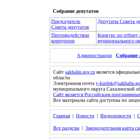
Собрание депутатов
Председатель
Депутаты Совета д
Совета депутатов
Противодействие
Конкурс по отбору
коррупции
муниципального ок
Администрация
Собрание 
Сайт
sakhalin.gov.ru
является официальн
области
Электронная почта
y-kurilsk@sakhalin.go
муниципального округа Сахалинской о
Сайт является Российским программны
Все материалы сайта доступны по лице
Главная
|
Новости
|
Видеоновости
|
О
Все разделы
|
Законодательная карта са