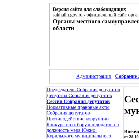
Версия сайта для слабовидящих
sakhalin.gov.ru
-
официальный сайт орган
Органы местного самоуправле
области
Администрация
Собрание 
Председатель Собрания депутатов
Депутаты Собрания депутатов
Се
Сессии Собрания депутатов
Нормативные правовые акты
му
Собрания депутатов
Противодействие коррупции
Конкурс по отбору кандидатов на
должность мэра Южно-
Внеоче
Курильского муниципального
от
28.10