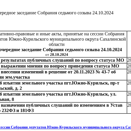
редное заседание Собрания седьмого созыва 24.10.2024
ативно-правовые и иные акты, принятые на сессии Собрания
атов Южно-Курильского муниципального округа Сахалинской
области
очередное заседание Собрания седьмого созыва 24.10.2024
от
28.10.2024
О результатах публичных слушаний по вопросу статуса МО
2
О выражении мнения по вопросу приведения статуса МО
2
 внесении изменений в решение от 20.11.2023 № 43-7 об
2
ии зем.участка
Об изъятии земельного участка пгт.Южно-Курильск, пр-т
2
ский, д. 2
Об изъятии земельного участка пгт.Южно-Курильск, ул.
2
ная, 8
О назначении публичных слушаний по изменениям в Устав
2
 232ФЗ и 181ФЗ
сессии Собрания депутатов Южно-Курильского муниципального округа Са