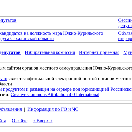
епутатов
Сесси
депута
 кандидатов на должность мэра Южно-Курильского
Объяв
руга Сахалинской области
инфор
депутатов
Избирательная комиссия
Интернет-приёмная
Мун
ым сайтом органов местного самоуправления Южно-Курильског
v.ru
является официальной электронной почтой органов местно
бласти
м продуктом и размещён на сервере под юрисдикцией Российск
нзии:
Creative Commons Attribution 4.0 International
бъявления
|
Информация по ГО и ЧС
йта
|
О сайте
|
↑ Вверх ↑