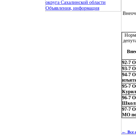
округа Сахалинской области
Объявления, информация
Внеоче
Норм
депут
Вне
92-7 
93-7 
94-7 О
изъят
95-7 
Куриль
96-7 
Школь
97-7 
МО по
←
Все 