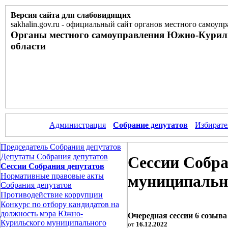
Версия сайта для слабовидящих
sakhalin.gov.ru
-
официальный сайт органов местного самоупр
Органы местного самоуправления Южно-Курил
области
Администрация
Собрание депутатов
Избирате
Председатель Собрания депутатов
Депутаты Собрания депутатов
Сессии Собр
Сессии Собрания депутатов
Нормативные правовые акты
муниципально
Собрания депутатов
Противодействие коррупции
Конкурс по отбору кандидатов на
должность мэра Южно-
Очередная сессии 6 созыва 
Курильского муниципального
от
16.12.2022