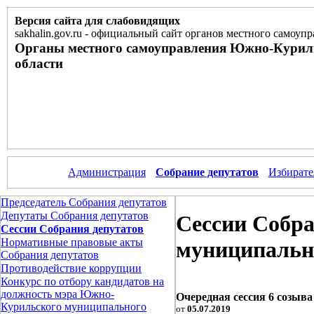
Версия сайта для слабовидящих
sakhalin.gov.ru
-
официальный сайт органов местного самоупр
Органы местного самоуправления Южно-Курил
области
Администрация
Собрание депутатов
Избирате
Председатель Собрания депутатов
Депутаты Собрания депутатов
Сессии Собр
Сессии Собрания депутатов
Нормативные правовые акты
муниципально
Собрания депутатов
Противодействие коррупции
Конкурс по отбору кандидатов на
должность мэра Южно-
Очередная сессия 6 созыва 
Курильского муниципального
от
05.07.2019