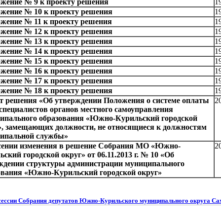
жение № 9 к проекту решения
1
жение № 10 к проекту решения
1
жение № 11 к проекту решения
1
жение № 12 к проекту решения
1
жение № 13 к проекту решения
1
жение № 14 к проекту решения
1
жение № 15 к проекту решения
1
жение № 16 к проекту решения
1
жение № 17 к проекту решения
1
жение № 18 к проекту решения
1
т решения «Об утверждении Положения о системе оплаты
2
 специалистов органов местного самоуправления
ипального образования «Южно-Курильский городской
», замещающих должности, не относящиеся к должностям
ипальной службы»
сении изменения в решение Собрания МО «Южно-
2
ский городской округ» от 06.11.2013 г. № 10 «Об
ждении структуры администрации муниципального
ования «Южно-Курильский городской округ»
сессии Собрания депутатов Южно-Курильского муниципального округа Са