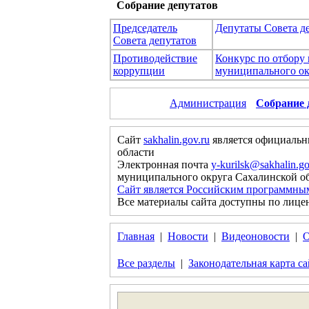
Собрание депутатов
Председатель
Депутаты Совета д
Совета депутатов
Противодействие
Конкурс по отбору
коррупции
муниципального ок
Администрация
Собрание 
Сайт
sakhalin.gov.ru
является официальн
области
Электронная почта
y-kurilsk@sakhalin.go
муниципального округа Сахалинской о
Сайт является Российским программны
Все материалы сайта доступны по лице
Главная
|
Новости
|
Видеоновости
|
О
Все разделы
|
Законодательная карта са