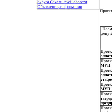
округа Сахалинской области
Объявления, информация
Проект
Норм
депут
Проек
оплат
Проек
МУП "
Проек
оплат
утв.р
Проек
МУП "
Проек
тверд
предп
Проек