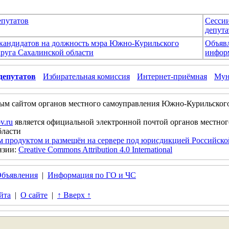
епутатов
Сесси
депута
 кандидатов на должность мэра Южно-Курильского
Объяв
руга Сахалинской области
инфор
депутатов
Избирательная комиссия
Интернет-приёмная
Мун
ым сайтом органов местного самоуправления Южно-Курильског
v.ru
является официальной электронной почтой органов местно
бласти
м продуктом и размещён на сервере под юрисдикцией Российск
нзии:
Creative Commons Attribution 4.0 International
бъявления
|
Информация по ГО и ЧС
йта
|
О сайте
|
↑ Вверх ↑