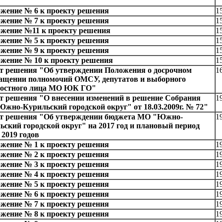
жение № 6 к проекту решения
1
жение № 7 к проекту решения
1
жение №11 к проекту решения
1
жение № 5 к проекту решения
1
жение № 9 к проекту решения
1
жение № 10 к проекту решения
1
т решения "Об утверждении Положения о досрочном
1
ащении полномочий ОМСУ, депутатов и выборного
остного лица МО ЮК ГО"
т решения "О внесении изменений в решение Собрания
1
жно-Курильский городской округ" от 18.03.2009г. № 72"
т решения "Об утверждении бюджета МО "Южно-
1
ьский городской округ" на 2017 год и плановый период
 2019 годов
жение № 1 к проекту решения
1
жение № 2 к проекту решения
1
жение № 3 к проекту решения
1
жение № 4 к проекту решения
1
жение № 5 к проекту решения
1
жение № 6 к проекту решения
1
жение № 7 к проекту решения
1
жение № 8 к проекту решения
1