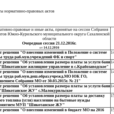
ы нормативно-правовых актов
ативно-правовые и иные акты, принятые на сессии Собрания
атов Южно-Курильского муниципального округа Сахалинской
области
Очередная сессия 21.12.2016г.
от
14.12.2016
т решения "О внесении изменений в Положение о системе
1
ы труда раб.мун.учреждений ФК и спорт"
т решения "Об установлении размера платы за услуги бани
1
Шикотанское жилищное управление в с.Крабозаводское"
т решения "О внесении изменений в Положение о системе
1
ы труда раб.мун.дош.образ.учрежд.МО ЮК ГО,
ешением Собрания МО от 30.03.2015г. № 21"
т решения "Об установлении размера платы за услуги бани
1
Шикотанское ЖУ" с.Малокурильское
т решения "Об установлении размера платы за доставку
1
ого топлива (угля) населению на бытовые нужды
риятием МУП "Шикотанское ЖУ"
т решения "О внесении изменений в бюджет МО на 2016
1