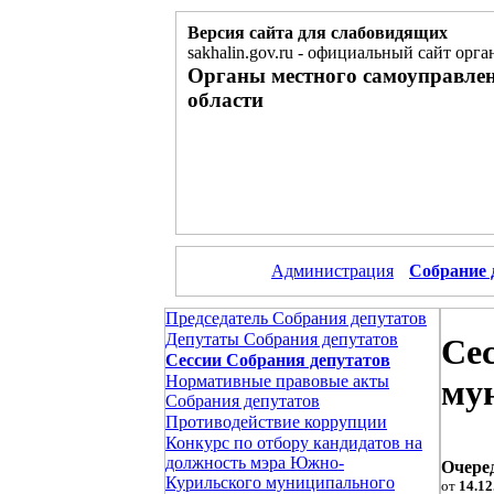
Версия сайта для слабовидящих
sakhalin.gov.ru
-
официальный сайт орган
Органы местного самоуправле
области
Администрация
Собрание 
Председатель Собрания депутатов
Депутаты Собрания депутатов
Се
Сессии Собрания депутатов
Нормативные правовые акты
му
Собрания депутатов
Противодействие коррупции
Конкурс по отбору кандидатов на
должность мэра Южно-
Очеред
Курильского муниципального
от
14.12