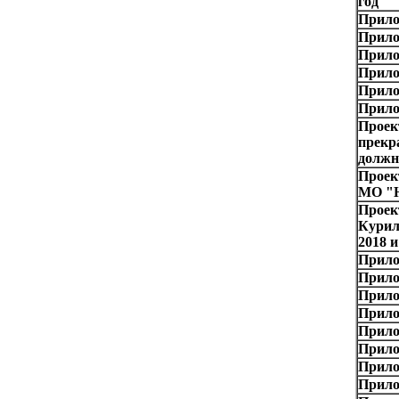
год"
Прило
Прило
Прило
Прило
Прило
Прило
Проек
прекр
должн
Проек
МО "Ю
Проек
Курил
2018 и
Прило
Прило
Прило
Прило
Прило
Прило
Прило
Прило