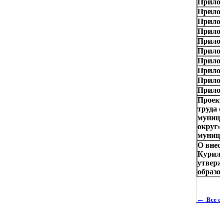
Прило
Прило
Прило
Прило
Прило
Прило
Прило
Прило
Прило
Прило
Проек
труда
муниц
округ
муниц
О вне
Куриль
утвер
образ
←
Все 