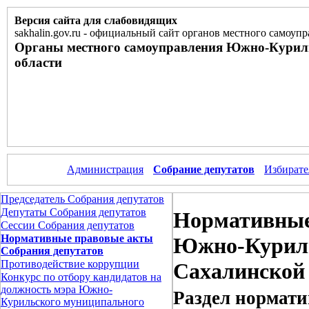
Версия сайта для слабовидящих
sakhalin.gov.ru
-
официальный сайт органов местного самоупр
Органы местного самоуправления Южно-Курил
области
Администрация
Собрание депутатов
Избирате
Председатель Собрания депутатов
Депутаты Собрания депутатов
Нормативные
Сессии Собрания депутатов
Нормативные правовые акты
Южно-Куриль
Собрания депутатов
Противодействие коррупции
Сахалинской
Конкурс по отбору кандидатов на
должность мэра Южно-
Раздел нормати
Курильского муниципального