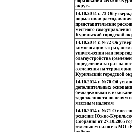
образования «Южно-Кури
округ»
14.10.2014 г. 73 Об утвер
нормативов расходования 
представительские расход
местного самоуправлени
Курильский городской ок
14.10.2014 г. №72 Об утв
компенсации затрат, воз
уничтожении или поврежд
благоустройства (озелене
определения затрат на во
озеленения на территор
Курильский городской ок
14.10.2014 г. №70 Об уста
дополнительных основани
безнадежными к взыскан
задолженности по пеням 
местным налогам
14.10.2014 г. №71 О внесе
решение Южно-Курильско
Собрания от 27.10.2005 го
земельном налоге в МО 
район»