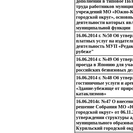
дополнений в типовое Пол
труда работников муниц
учреждений МО «Южно-К
городской округ», основ
деятельности которых яв
муниципальной функции
16.06.2014 г. №50 Об утв
платных услуг на издател
деятельность МУП «Редак
рубеже"
16.06.2014 г. №49 Об утв
проезда в Японию для уч
российских безвизовых дел
16.06.2014 г. №48 Об утве
гостиничные услуги и ар
«Здание-убежище от прир
катаклизмов»
16.06.2014г. №47 О внесен
решение Собрания МО «
городской округ» от 06.11.
утверждении структуры 
муниципального образов
Курильский городской ок