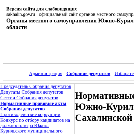
Версия сайта для слабовидящих
sakhalin.gov.ru
-
официальный сайт органов местного самоупр
Органы местного самоуправления Южно-Курил
области
Администрация
Собрание депутатов
Избирате
Председатель Собрания депутатов
Депутаты Собрания депутатов
Нормативные
Сессии Собрания депутатов
Нормативные правовые акты
Южно-Куриль
Собрания депутатов
Противодействие коррупции
Сахалинской
Конкурс по отбору кандидатов на
должность мэра Южно-
Курильского муниципального