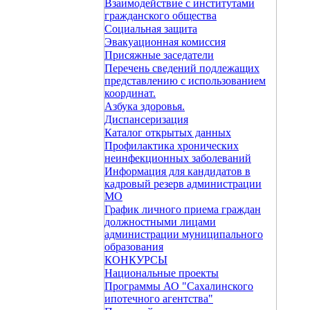
Взаимодействие с институтами
гражданского общества
Социальная защита
Эвакуационная комиссия
Присяжные заседатели
Перечень сведений подлежащих
представлению с использованием
координат.
Азбука здоровья.
Диспансеризация
Каталог открытых данных
Профилактика хронических
неинфекционных заболеваний
Информация для кандидатов в
кадровый резерв администрации
МО
График личного приема граждан
должностными лицами
администрации муниципального
образования
КОНКУРСЫ
Национальные проекты
Программы АО "Сахалинского
ипотечного агентства"