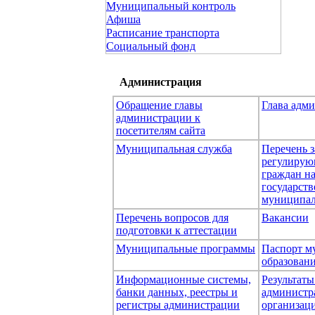
Муниципальный контроль
Афиша
Расписание транспорта
Социальный фонд
Администрация
Обращение главы
Глава адм
администрации к
посетителям сайта
Муниципальная служба
Перечень з
регулирую
граждан н
государст
муниципал
Перечень вопросов для
Вакансии
подготовки к аттестации
Муниципальные программы
Паспорт м
образован
Информационные системы,
Результаты
банки данных, реестры и
администр
регистры администрации
организаци