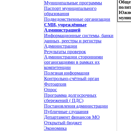
Обще
Муниципальные программы
полит
Паспорт муниципального
Южно
образования
муниц
Подведомственные организации
СМИ, учреждённые
Администрацией
Информационные системы, банки
данных, реестры и регистры
Администрации
Результаты проверок
Администрации сторонними
организациями в рамках их
компетенции
Полезная информация
Контрольно-счётный орган
Фотоархив
Опрос
Программа долгосрочных
сбережений ( ПДС)
Постановления администрации
Публичные слушания
Департамент финансов МО
Открытый бюджет
Экономика