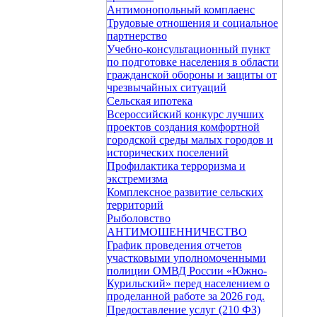
Антимонопольный комплаенс
Трудовые отношения и социальное
партнерство
Учебно-консультационный пункт
по подготовке населения в области
гражданской обороны и защиты от
чрезвычайных ситуаций
Сельская ипотека
Всероссийский конкурс лучших
проектов создания комфортной
городской среды малых городов и
исторических поселений
Профилактика терроризма и
экстремизма
Комплексное развитие сельских
территорий
Рыболовство
АНТИМОШЕННИЧЕСТВО
График проведения отчетов
участковыми уполномоченными
полиции ОМВД России «Южно-
Курильский» перед населением о
проделанной работе за 2026 год.
Предоставление услуг (210 ФЗ)