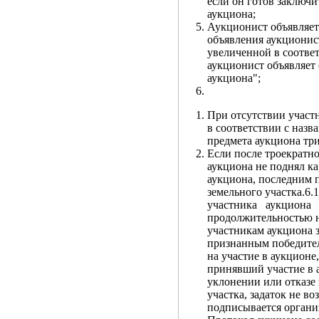
если он готов заключи
аукциона;
Аукционист объявляет
объявления аукционис
увеличенной в соответ
аукционист объявляет
аукциона";
При отсутствии участ
в соответствии с назв
предмета аукциона три
Если после троекратн
аукциона не поднял ка
аукциона, последним 
земельного участка.6
участника аукциона
продолжительностью не
участникам аукциона 
признанным победител
на участие в аукцион
принявший участие в а
уклонении или отказе
участка, задаток не в
подписывается органи