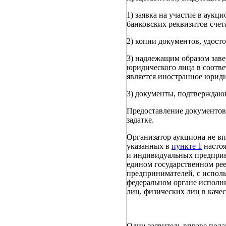
1) заявка на участие в аук
банковских реквизитов счета
2) копии документов, удост
3) надлежащим образом заве
юридического лица в соотве
является иностранное юриди
3) документы, подтверждающ
Предоставление документов
задатке.
Организатор аукциона не вп
указанных в
пункте 1
настоя
и индивидуальных предприни
едином государственном ре
предпринимателей, с испол
федеральном органе исполн
лиц, физических лиц в кач
Один заявитель вправе подат