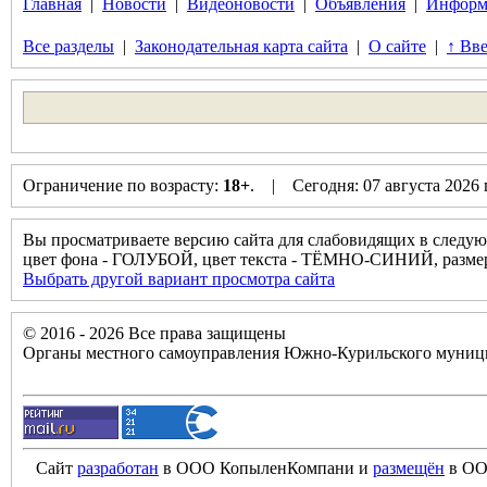
Главная
|
Новости
|
Видеоновости
|
Объявления
|
Информ
Все разделы
|
Законодательная карта сайта
|
О сайте
|
↑ Вве
Ограничение по возрасту:
18+
. | Сегодня: 07 августа 2026
Вы просматриваете версию сайта для слабовидящих в следую
цвет фона - ГОЛУБОЙ, цвет текста - ТЁМНО-СИНИЙ, разм
Выбрать другой вариант просмотра сайта
© 2016 - 2026 Все права защищены
Органы местного самоуправления Южно-Курильского муници
Сайт
разработан
в ООО КопыленКомпани и
размещён
в ОО