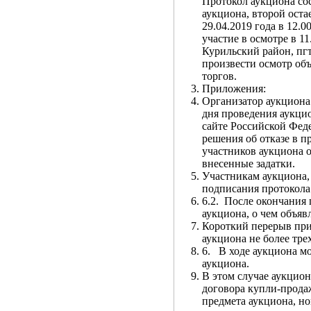
Протокол аукциона сос
аукциона, второй оста
29.04.2019 года в 12.
участие в осмотре в 1
Курильский район, пг
произвести осмотр объ
торгов.
Приложения:
Организатор аукциона 
дня проведения аукци
сайте Российской Феде
решения об отказе в п
участников аукциона о
внесенные задатки.
Участникам аукциона, 
подписания протокола 
6.2. После окончания
аукциона, о чем объяв
Короткий перерыв при
аукциона не более трех
6. В ходе аукциона мо
аукциона.
В этом случае аукцион
договора купли-продаж
предмета аукциона, но