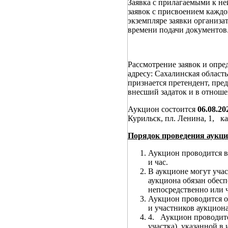
Заявка с прилагаемыми к не
заявок с присвоением каждо
экземпляре заявки организат
времени подачи документов
Рассмотрение заявок и опре
адресу: Сахалинская област
признается претендент, пре
внесший задаток и в отноше
Аукцион состоится
06.08.2
Курильск, пл. Ленина, 1, к
Порядок проведения аукци
Аукцион проводится в
и час.
В аукционе могут учас
аукциона обязан обес
непосредственно или ч
Аукцион проводится о
и участников аукциона
4. Аукцион проводитс
участка), указанной 