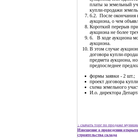
платы за земельный уч
купли-продажи земельн
6.2. После окончания
аукциона, о чем объяв
Короткий перерыв при
аукциона не более трех
6. В ходе аукциона мо
аукциона.
В этом случае аукцион
договора купли-продаж
предмета аукциона, но
предпоследнее предло
формы заявки - 2 шт.;
проект договора купли
схема земельного учас
И.о. директора Деп
«Южно-К
А.В.
↓ скачать торг по продаже муниц
Извещение о проведении открыто
строительства склада