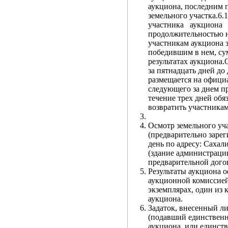
аукциона, последним 
земельного участка.6
участника аукциона
продолжительностью не
участникам аукциона з
победившим в нем, сум
результатах аукциона.
за пятнадцать дней до
размещается на офици
следующего за днем пр
течение трех дней обя
возвратить участника
Осмотр земельного уча
(предварительно зарег
день по адресу: Сахал
(здание администраци
предварительной дого
Результаты аукциона 
аукционной комиссией 
экземплярах, один из 
аукциона.
Задаток, внесенный л
(подавший единственн
аукциона, или единст