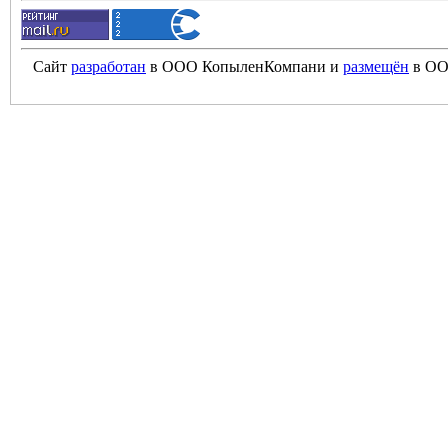
Сайт
разработан
в ООО КопыленКомпани и
размещён
в ОО