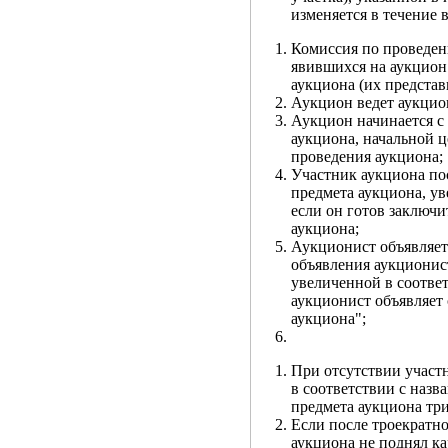
изменяется в течение 
Комиссия по проведен
явившихся на аукцион
аукциона (их представ
Аукцион ведет аукцио
Аукцион начинается с
аукциона, начальной ц
проведения аукциона;
Участник аукциона по
предмета аукциона, ув
если он готов заключи
аукциона;
Аукционист объявляет
объявления аукционис
увеличенной в соответ
аукционист объявляет
аукциона";
При отсутствии участ
в соответствии с назв
предмета аукциона три
Если после троекратн
аукциона не поднял ка