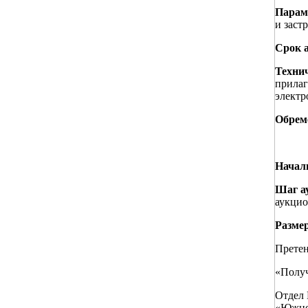
Парам
и заст
Срок 
Технич
прилаг
электр
Обреме
Начал
Шаг а
аукцио
Размер
Претен
«Получ
Отдел 
«Южно-