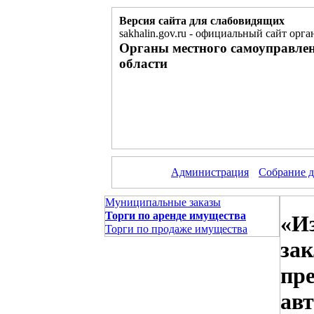
Версия сайта для слабовидящих
sakhalin.gov.ru
-
официальный сайт орган
Органы местного самоуправле
области
Администрация
Собрание д
Муниципальные заказы
Торги по аренде имущества
«Из
Торги по продаже имущества
зак
пр
авт