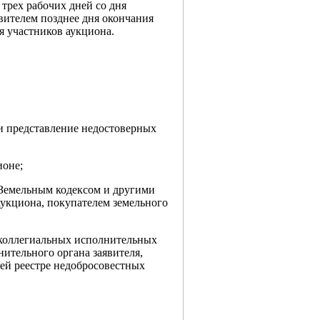
 трех рабочих дней со дня
явителем позднее дня окончания
я участников аукциона.
ли представление недостоверных
ионе;
с Земельным кодексом и другими
аукциона, покупателем земельного
ах коллегиальных исполнительных
ительного органа заявителя,
ей реестре недобросовестных