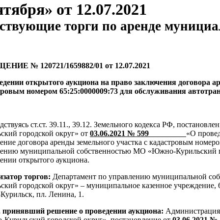
тября» от 12.07.2021
ствующие торги по аренде мунициа
ЕНИЕ № 120721/1659882/01 от 12.07.2021
едении открытого аукциона на право заключения договора ар
тровым номером 65:25:0000009:73 для обслуживания автотра
дствуясь ст.ст. 39.11., 39.12. Земельного кодекса РФ, постан
ский городской округ» от
03.06.2021 № 599
«О провед
ение договора аренды земельного участка с кадастровым номеро
ению муниципальной собственностью МО «Южно-Курильский го
ении открытого аукциона.
изатор торгов:
Департамент по управлению муниципальной с
ский городской округ» – муниципальное казенное учреждение, 6
урильск, пл. Ленина, 1.
, принявший решение о проведении аукциона:
Администрация 
Курильский городской округ», постановление от
03.06.20