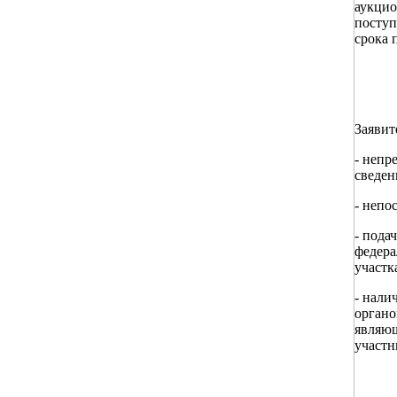
аукцио
поступ
срока 
Заявит
- непр
сведен
- непо
- пода
федера
участк
- нали
органо
являющ
участн