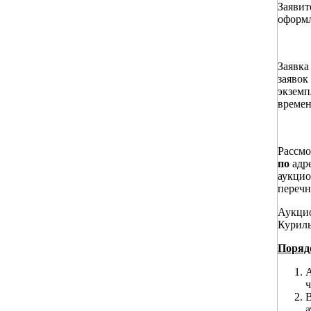
Заявит
оформл
Заявка
заявок
экземп
времен
Рассмо
по
адр
аукцио
перечн
Аукци
Куриль
Поряд
А
ч
В
а