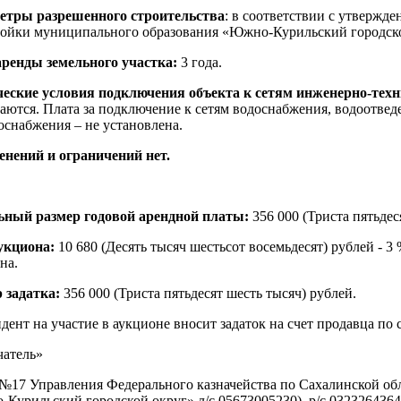
етры разрешенного строительства
: в соответствии с утверж
ройки муниципального образования «Южно-Курильский городско
аренды земельного участка:
3 года.
еские условия подключения объекта к сетям инженерно-техн
аются. Плата за подключение к сетям водоснабжения, водоотвед
оснабжения – не установлена.
нений и ограничений нет.
ьный размер годовой арендной платы:
356 000 (Триста пятьдес
укциона:
10 680 (Десять тысяч шестьсот восемьдесят) рублей - 3
на.
 задатка:
356 000 (Триста пятьдесят шесть тысяч) рублей.
дент на участие в аукционе вносит задаток на счет продавца п
атель»
№17 Управления Федерального казначейства по Сахалинской о
Курильский городской округ» л/с 05673005230), р/с 03232643