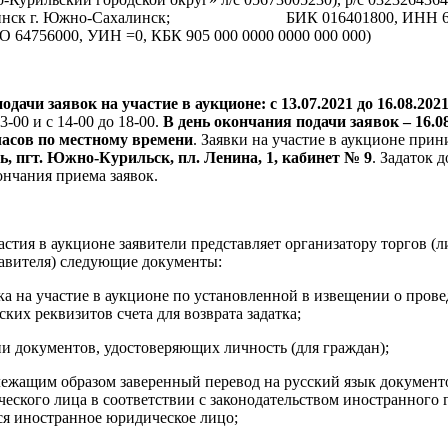
инск г. Южно-Сахалинск; БИК 016401800, ИНН 6518
64756000, УИН =0, КБК 905 000 0000 0000 000 000)
одачи заявок на участие в аукционе: с 13.07.2021 до 16.08.202
3-00 и с 14-00 до 18-00.
В день окончания подачи заявок – 16.
часов по местному времени
. Заявки на участие в аукционе при
ь, пгт. Южно-Курильск, пл. Ленина, 1, кабинет № 9
. Задаток 
ончания приема заявок.
астия в аукционе заявители представляет организатору торгов (л
авителя) следующие документы:
вка на участие в аукционе по установленной в извещении о пров
ских реквизитов счета для возврата задатка;
ии документов, удостоверяющих личность (для граждан);
лежащим образом заверенный перевод на русский язык документ
еского лица в соответствии с законодательством иностранного г
ся иностранное юридическое лицо;