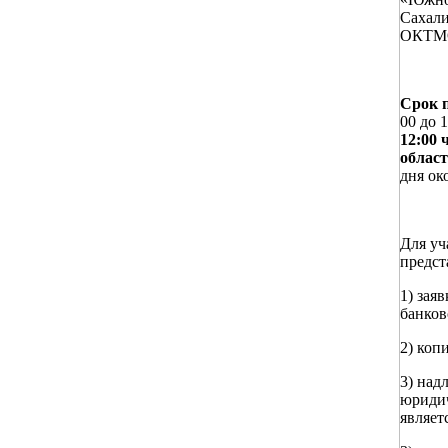
Сахал
ОКТМО 
Срок п
00 до 1
12:00 
област
дня ок
Для уч
предст
1) зая
банков
2) коп
3) над
юридич
являет