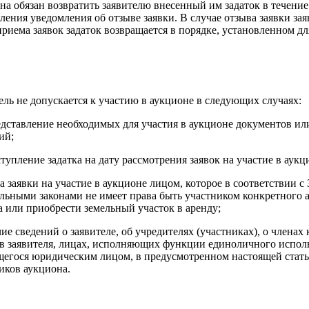
на обязан возвратить заявителю внесенный им задаток в течение
ления уведомления об отзыве заявки. В случае отзыва заявки за
приема заявок задаток возвращается в порядке, установленном дл
ель не допускается к участию в аукционе в следующих случаях:
едставление необходимых для участия в аукционе документов и
ий;
ступление задатка на дату рассмотрения заявок на участие в аукц
ча заявки на участие в аукционе лицом, которое в соответствии 
льными законами не имеет права быть участником конкретного 
а или приобрести земельный участок в аренду;
чие сведений о заявителе, об учредителях (участниках), о член
в заявителя, лицах, исполняющих функции единоличного исполн
егося юридическим лицом, в предусмотренном настоящей стать
иков аукциона.