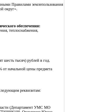
денными Правилами землепользования
й округ».
ического обеспечения:
ения, теплоснабжения,
ят шесть тысяч) рублей в год.
 % от начальной цены предмета
о следующим реквизитам:
бласти (Департамент УМС МО
647560006100, Отделение Южно-