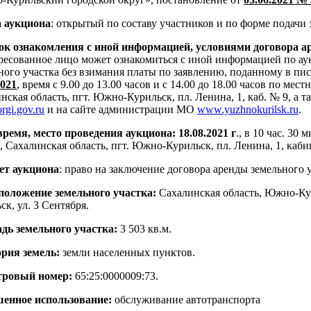
 аукциона
: открытый по составу участников и по форме подачи 
к ознакомления с иной информацией, условиями договора ар
ресованное лицо может ознакомиться с иной информацией по ау
ного участка без взимания платы по заявлению, поданному в п
2021
, время с 9.00 до 13.00 часов и с 14.00 до 18.00 часов по мес
нская область, пгт. Южно-Курильск, пл. Ленина, 1, каб. № 9, а 
rgi.gov.ru
и на сайте администрации МО
www.yuzhnokurilsk.ru
.
время, место проведения аукциона: 18.08.2021 г
., в 10 час. 30
, Сахалинская область, пгт. Южно-Курильск, пл. Ленина, 1, каби
ет аукциона
: право на заключение договора аренды земельного 
положение земельного участка:
Сахалинская область, Южно-Ку
ск, ул. 3 Сентября.
дь земельного участка:
3 503 кв.м.
рия земель:
земли населенных пунктов.
тровый номер:
65:25:0000009:73.
шенное использование:
обслуживание автотранспорта