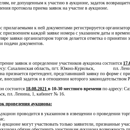
елям, не допущенным к участию в аукционе, задаток возвращаетс
ения протокола приема заявок на участие в аукционе.
 с прилагаемыми к ней документами регистрируется организато
 с присвоением каждой заявке номера с указанием даты и време
ляре заявки организатором торгов делается отметка о принятии з
и подачи документов.
трение заявок и определение участников аукциона состоится
17.
есу: Сахалинская область, пгт. Южно-Курильск, пл. Ленин
на признается претендент, представивший заявку по форме с п
е, внесший задаток и в отношении которого законодательством 
он состоится
18.08.2021
в 10-30 местного времени
по адресу: Са
ск, пл. Ленина, 1, кабинет № 16.
ок проведения аукциона:
укцион проводится в указанном в извещении о проведении торг
ас.
 аукционе могут участвовать только заявители, признанные уча
укциона обязан обеспечить участникам аукциона возможность п