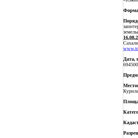
Форма
Порядо
заинте
земель
16.08.
Сахали
www.to
Дата, 
694500
Предм
Место
Куриль
Площа
Катего
Кадас
Разре