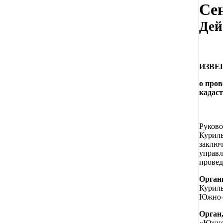
Сен
Дей
ИЗВЕЩ
о пров
кадас
Руково
Куриль
заключ
управл
провед
Орган
Куриль
Южно-К
Орган
«Южно-