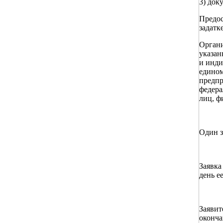
3) док
Предос
задатке
Органи
указа
и инди
едином
предпр
федера
лиц, ф
Один з
Заявка
день е
Заявит
оконча