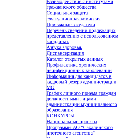
Взаимодействие с институтами
гражданского общества
Социальная защита
Эвакуационная комиссия
Присяжные заседатели
Перечень сведений подлежащих
представлению с использованием
координат.
Азбука здоровья.
Диспансеризация
Каталог открытых данных
Профилактика хронических
неинфекционных заболеваний
Информация для кандидатов в
кадровый резерв администрации
МО
График личного приема граждан
должностными лицами
администрации муниципального
образования
КОНКУРСЫ
Национальные проекты
Программы АО "Сахалинского
ипотечного агентства"