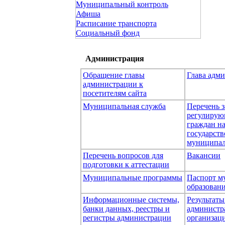
Муниципальный контроль
Афиша
Расписание транспорта
Социальный фонд
Администрация
Обращение главы
Глава адм
администрации к
посетителям сайта
Муниципальная служба
Перечень з
регулирую
граждан н
государст
муниципал
Перечень вопросов для
Вакансии
подготовки к аттестации
Муниципальные программы
Паспорт м
образован
Информационные системы,
Результаты
банки данных, реестры и
администр
регистры администрации
организаци