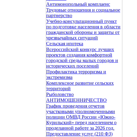
Антимонопольный комплаенс
Трудовые отношения и социальное
партнерство
Учебно-консультационный пункт
по подготовке населения в области
гражданской обороны и защиты от
чрезвычайных ситуаций
Сельская ипотека
Всероссийский конкурс лучших
проектов создания комфортной
городской среды малых городов и
исторических поселений
Профилактика терроризма и
экстремизма
Комплексное развитие сельских
территорий
Рыболовство
АНТИМОШЕННИЧЕСТВО
График проведения отчетов
участковыми уполномоченными
полиции ОМВД России «Южно-
Курильский» перед населением о
проделанной работе за 2026 год.
Предоставление услуг (210 ФЗ)