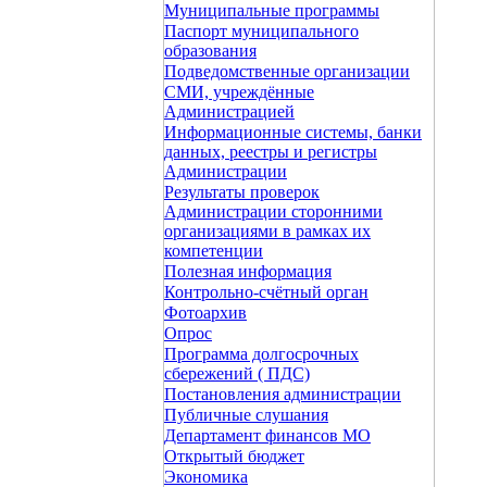
Муниципальные программы
Паспорт муниципального
образования
Подведомственные организации
СМИ, учреждённые
Администрацией
Информационные системы, банки
данных, реестры и регистры
Администрации
Результаты проверок
Администрации сторонними
организациями в рамках их
компетенции
Полезная информация
Контрольно-счётный орган
Фотоархив
Опрос
Программа долгосрочных
сбережений ( ПДС)
Постановления администрации
Публичные слушания
Департамент финансов МО
Открытый бюджет
Экономика