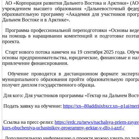
АО «Корпорация развития Дальнего Востока и Арктики» (АО
учреждением высшего образования «Дальневосточный феде
образовательную программу «Академия для участников прог
Дальнем Востоке и в Арктике».
Программа профессиональной переподготовки «Основы ведени
на помощь в наращивании компетенций и подготовке поэтап
проекта.
Старт нового потока намечен на 19 сентября 2025 года. Обуче
основы предпринимательства, юридические, финансовые и нал
привлечение финансирования.
Обучение проводится в дистанционном формате эксперта
муниципального образования пройти образовательную прогр
получит диплом государственного образца.
Для кого: Для участников программы «Гектар на Дальнем Вост
Подать заявку на обучение:
https://xn--80addisixbxcr.xn--p1ai/me
Ссылка на пресс-релиз:
https://erdc.ru/news/nachalsya-priem-zaya
kurs-obucheniya-uchastnikov-programmy-gektar-v-dfo-i-azrf-/
Дополнительную информацию о проекте можно узнать по тел