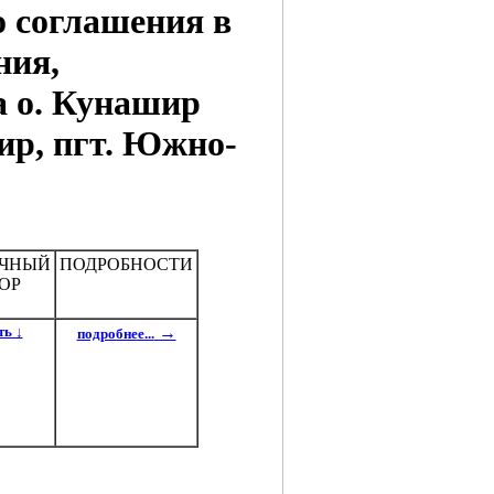
о соглашения в
ния,
а о. Кунашир
ир, пгт. Южно-
ОЧНЫЙ
ПОДРОБНОСТИ
ОР
ть ↓
→
подробнее...