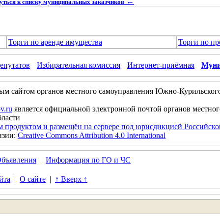
←
уться к списку муниципальных заказчиков
Торги по аренде имущества
Торги по п
епутатов
Избирательная комиссия
Интернет-приёмная
Муни
ым сайтом органов местного самоуправления Южно-Курильског
v.ru
является официальной электронной почтой органов местно
бласти
м продуктом и размещён на сервере под юрисдикцией Российск
нзии:
Creative Commons Attribution 4.0 International
бъявления
|
Информация по ГО и ЧС
йта
|
О сайте
|
↑ Вверх ↑