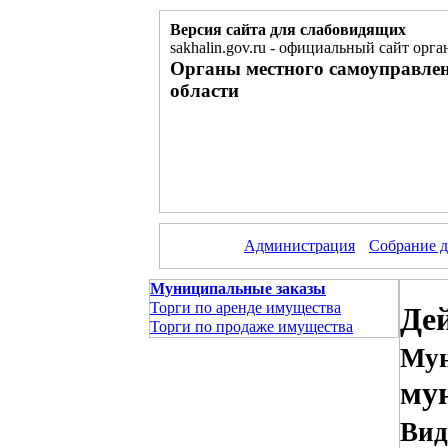
Версия сайта для слабовидящих
sakhalin.gov.ru
-
официальный сайт орган
Органы местного самоуправле
области
Администрация
Собрание д
Муниципальные заказы
Торги по аренде имущества
Де
Торги по продаже имущества
Мун
му
Вид