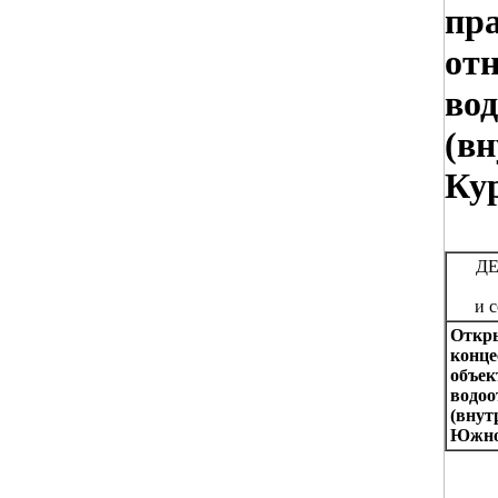
пр
от
вод
(вн
Ку
Д
и 
Откры
конце
объек
водоо
(внут
Южно