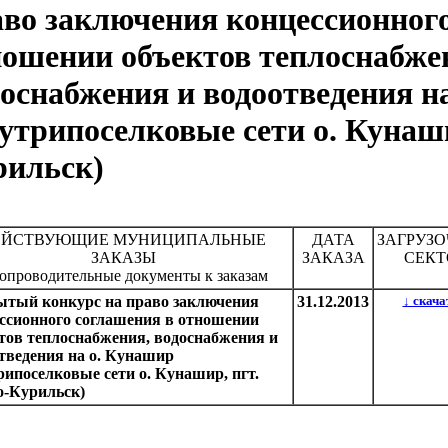
аво заключения концессионног
ношении объектов теплоснабже
оснабжения и водоотведения н
утрипоселковые сети о. Кунаш
рильск)
ЕЙСТВУЮЩИЕ МУНИЦИПАЛЬНЫЕ
ДАТА
ЗАГРУЗ
ЗАКАЗЫ
ЗАКАЗА
СЕКТ
сопроводительные документы к заказам
тый конкурс на право заключения
31.12.2013
↓ скача
ссионного соглашения в отношении
тов теплоснабжения, водоснабжения и
тведения на о. Кунашир
рипоселковые сети о. Кунашир, пгт.
-Курильск)