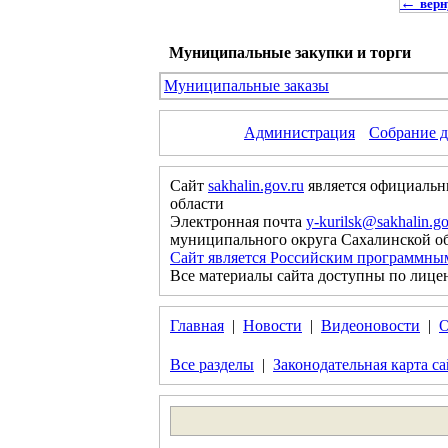
←
верн
Муниципальные закупки и торги
Муниципальные заказы
Администрация
Собрание д
Сайт
sakhalin.gov.ru
является официальн
области
Электронная почта
y-kurilsk@sakhalin.go
муниципального округа Сахалинской о
Сайт является Российским программны
Все материалы сайта доступны по лице
Главная
|
Новости
|
Видеоновости
|
О
Все разделы
|
Законодательная карта са