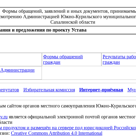
Формы обращений, заявлений и иных документов, принимаем
смотрению Администрацией Южно-Курильского муниципальног
Сахалинской области
ания и предложения по проекту Устава
Формы обращений
Результаты раб
граждан
граждан
х Администрации
депутатов
Избирательная комиссия
Интернет-приёмная
Мун
ым сайтом органов местного самоуправления Южно-Курильског
v.ru
является официальной электронной почтой органов местно
бласти
м продуктом и размещён на сервере под юрисдикцией Российск
нзии:
Creative Commons Attribution 4.0 International