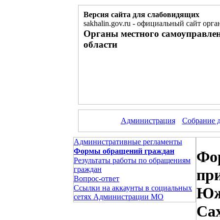
Версия сайта для слабовидящих
sakhalin.gov.ru
-
официальный сайт орган
Органы местного самоуправле
области
Администрация
Собрание 
Административные регламенты
Формы обращений граждан
Фо
Результаты работы по обращениям
граждан
пр
Вопрос-ответ
Ссылки на аккаунты в социальных
Юж
сетях Администрации МО
Са