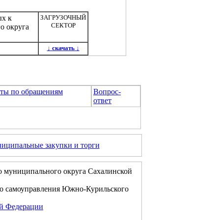
ых к
ЗАГРУЗОЧНЫЙ
СЕКТОР
о округа
↓ скачать ↓
оты по обращениям
Вопрос-
ответ
иципальные закупки и торги
о муниципального округа Сахалинской
го самоуправления Южно-Курильского
ой Федерации