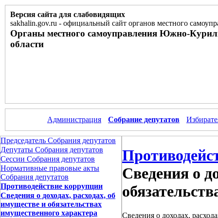
Версия сайта для слабовидящих
sakhalin.gov.ru
-
официальный сайт органов местного самоупр
Органы местного самоуправления Южно-Курил
области
Администрация
Собрание депутатов
Избирате
Председатель Собрания депутатов
Депутаты Собрания депутатов
Противодейс
Сессии Собрания депутатов
Нормативные правовые акты
Сведения о до
Собрания депутатов
Противодействие коррупции
обязательств
Сведения о доходах, расходах, об
имуществе и обязательствах
имущественного характера
Сведения о доходах, расход