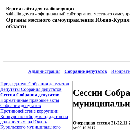
Версия сайта для слабовидящих
sakhalin.gov.ru
-
официальный сайт органов местного самоупр
Органы местного самоуправления Южно-Курил
области
Администрация
Собрание депутатов
Избирате
Председатель Собрания депутатов
Депутаты Собрания депутатов
Сессии Собр
Сессии Собрания депутатов
Нормативные правовые акты
муниципально
Собрания депутатов
Противодействие коррупции
Конкурс по отбору кандидатов на
должность мэра Южно-
Очередная сессия 21-22.11.2
Курильского муниципального
от
09.10.2017