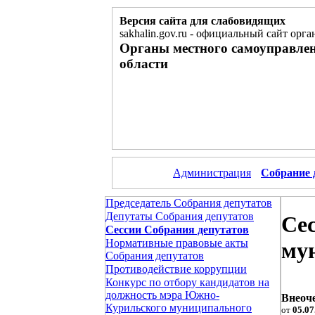
Версия сайта для слабовидящих
sakhalin.gov.ru
-
официальный сайт орган
Органы местного самоуправле
области
Администрация
Собрание 
Председатель Собрания депутатов
Депутаты Собрания депутатов
Се
Сессии Собрания депутатов
Нормативные правовые акты
му
Собрания депутатов
Противодействие коррупции
Конкурс по отбору кандидатов на
должность мэра Южно-
Внеоче
Курильского муниципального
от
05.07