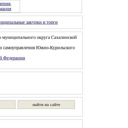
ления,
мация
иципальные закупки и торги
о муниципального округа Сахалинской
го самоуправления Южно-Курильского
ой Федерации