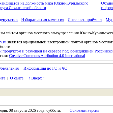
 кандидатов на должность мэра Южно-Курильского
Объяв
руга Сахалинской области
инфор
депутатов
Избирательная комиссия
Интернет-приёмная
Мун
ым сайтом органов местного самоуправления Южно-Курильског
v.ru
является официальной электронной почтой органов местно
бласти
м продуктом и размещён на сервере под юрисдикцией Российск
нзии:
Creative Commons Attribution 4.0 International
бъявления
|
Информация по ГО и ЧС
йта
|
О сайте
|
↑ Вверх ↑
ня: 08 августа 2026 года, суббота. |
Основная версия