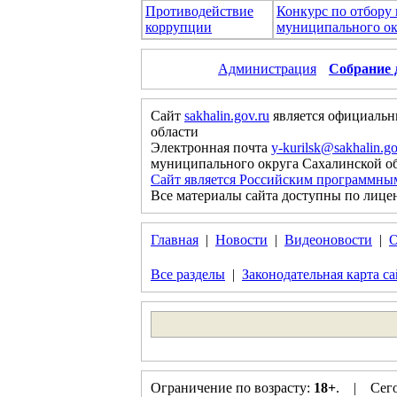
Противодействие
Конкурс по отбору
коррупции
муниципального ок
Администрация
Собрание 
Сайт
sakhalin.gov.ru
является официальн
области
Электронная почта
y-kurilsk@sakhalin.go
муниципального округа Сахалинской о
Сайт является Российским программны
Все материалы сайта доступны по лице
Главная
|
Новости
|
Видеоновости
|
О
Все разделы
|
Законодательная карта са
Ограничение по возрасту:
18+
. | Сегод