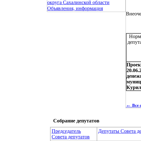
округа Сахалинской области
Объявления, информация
Внеоче
Норм
депут
Проек
20.06.
денеж
муниц
Курил
←
Все 
Собрание депутатов
Председатель
Депутаты Совета д
Совета депутатов