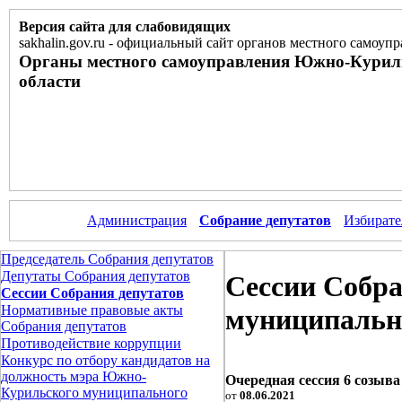
Версия сайта для слабовидящих
sakhalin.gov.ru
-
официальный сайт органов местного самоупр
Органы местного самоуправления Южно-Курил
области
Администрация
Собрание депутатов
Избирате
Председатель Собрания депутатов
Депутаты Собрания депутатов
Сессии Собр
Сессии Собрания депутатов
Нормативные правовые акты
муниципально
Собрания депутатов
Противодействие коррупции
Конкурс по отбору кандидатов на
должность мэра Южно-
Очередная сессия 6 созыва 
Курильского муниципального
от
08.06.2021