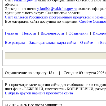
Сайт
sakhalin.gov.ru
является официальным сайтом органов м
области
Электронная почта
y-kurilsk@sakhalin.gov.ru
является официа
муниципального округа Сахалинской области
Сайт является Российским программным продуктом и размещ
Все материалы сайта доступны по лицензии:
Creative Commons 
Главная
|
Новости
|
Видеоновости
|
Объявления
|
Информ
Все разделы
|
Законодательная карта сайта
|
О сайте
|
↑ Вве
Ограничение по возрасту:
18+
. | Сегодня: 09 августа 2026
Вы просматриваете версию сайта для слабовидящих в следую
цвет фона - БЕЖЕВЫЙ, цвет текста - КОРИЧНЕВЫЙ, разм
Выбрать другой вариант просмотра сайта
© 2016 - 2026 Все права защищены