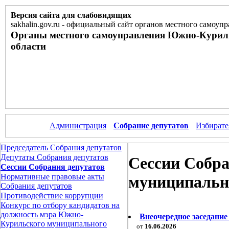
Версия сайта для слабовидящих
sakhalin.gov.ru
-
официальный сайт органов местного самоупр
Органы местного самоуправления Южно-Курил
области
Администрация
Собрание депутатов
Избирате
Председатель Собрания депутатов
Депутаты Собрания депутатов
Сессии Собр
Сессии Собрания депутатов
Нормативные правовые акты
муниципально
Собрания депутатов
Противодействие коррупции
Конкурс по отбору кандидатов на
должность мэра Южно-
Внеочередное заседание
Курильского муниципального
от
16.06.2026