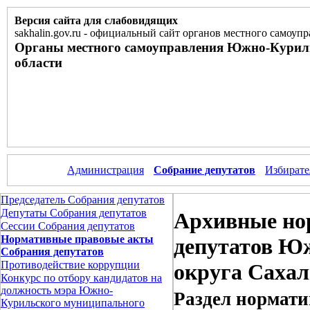
Версия сайта для слабовидящих
sakhalin.gov.ru
-
официальный сайт органов местного самоупр
Органы местного самоуправления Южно-Курил
области
Администрация
Собрание депутатов
Избирате
Председатель Собрания депутатов
Депутаты Собрания депутатов
Архивные но
Сессии Собрания депутатов
Нормативные правовые акты
депутатов Ю
Собрания депутатов
Противодействие коррупции
округа Сахал
Конкурс по отбору кандидатов на
должность мэра Южно-
Раздел нормати
Курильского муниципального